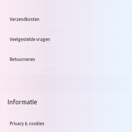
Deze
optie
kan
Verzendkosten
gekozen
worden
Veelgestelde vragen
op
de
productpagina
Retourneren
Informatie
Privacy & cookies