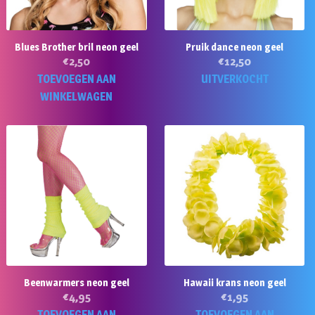
Blues Brother bril neon geel
Pruik dance neon geel
€
2,50
€
12,50
TOEVOEGEN AAN
UITVERKOCHT
WINKELWAGEN
Beenwarmers neon geel
Hawaii krans neon geel
€
4,95
€
1,95
TOEVOEGEN AAN
TOEVOEGEN AAN