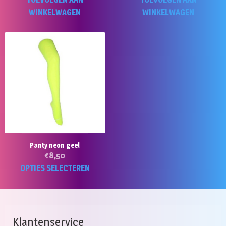
WINKELWAGEN
WINKELWAGEN
Panty neon geel
€
8,50
Dit
OPTIES SELECTEREN
product
heeft
meerdere
variaties.
Klantenservice