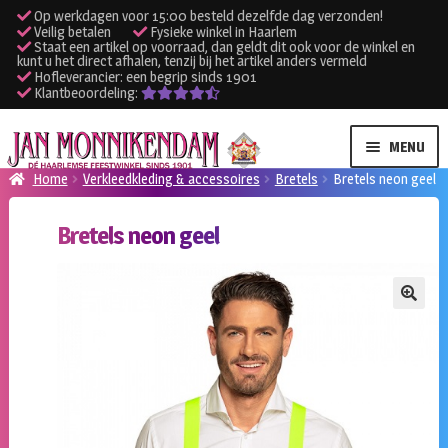
Op werkdagen voor 15:00 besteld dezelfde dag verzonden!
Veilig betalen
Fysieke winkel in Haarlem
Staat een artikel op voorraad, dan geldt dit ook voor de winkel en
kunt u het direct afhalen, tenzij bij het artikel anders vermeld
Hofleverancier: een begrip sinds 1901
Klantbeoordeling:
Ga
Ga
MENU
door
naar
Home
Verkleedkleding & accessoires
Bretels
Bretels neon geel
naar
de
SUBME
Verhuur kleding
navigatie
inhoud
Bretels neon geel
UITVO
SUBME
Verhuur apparatuur
UITVO
Onze winkel
🔍
Klantenservice
Inloggen