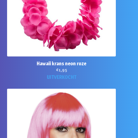
Hawaii krans neon roze
€
1,95
UITVERKOCHT