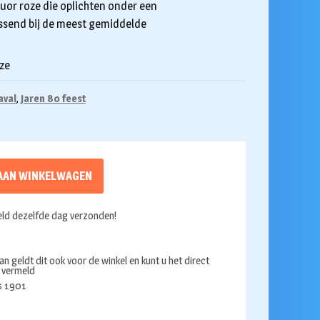
fluor roze die oplichten onder een
passend bij de meest gemiddelde
ze
aval
,
Jaren 80 feest
AAN WINKELWAGEN
ld dezelfde dag verzonden!
an geldt dit ook voor de winkel en kunt u het direct
s vermeld
ds 1901