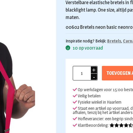
Verstelbare elastische bretels in 
blacklight lamp. One size, altijd 
maten.
00602 Bretels neon basic neonro
Inspiratie nodig? Bekijk:
Bretels
,
Carn
10 op voorraad
Bretels
TOEVOEGEN 
neon
roze
Op werkdagen voor 15:00 beste
aantal
Veilig betalen
Fysieke winkel in Haarlem
Staat een artikel op voorraad, d
afhalen, tenzij bij het artikel ander
Hofleverancier: een begrip sin
Klantbeoordeling: