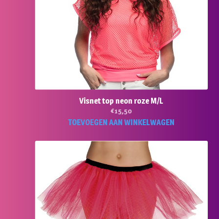
Visnet top neon roze M/L
€
15,50
TOEVOEGEN AAN WINKELWAGEN