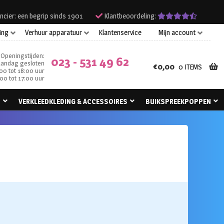
ncier: een begrip sinds 1901
Klantbeoordeling:
ing
Verhuur apparatuur
Klantenservice
Mijn account
Openingstijden:
023 - 531 49 62
andag gesloten
€
0,00
0 ITEMS
00 tot 18:00 uur
00 tot 17:00 uur
N
VERKLEEDKLEDING & ACCESSOIRES
BUIKSPREEKPOPPEN