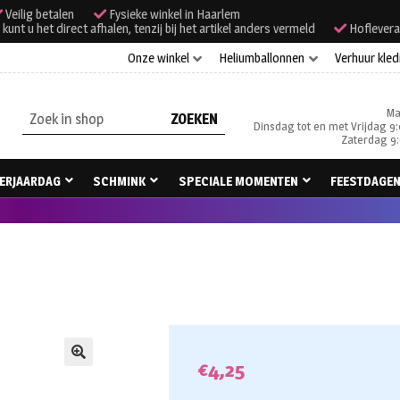
Veilig betalen
Fysieke winkel in Haarlem
unt u het direct afhalen, tenzij bij het artikel anders vermeld
Hoflevera
Onze winkel
Heliumballonnen
Verhuur kled
Ma
Zoeken
Dinsdag tot en met Vrijdag 9:
naar:
Zaterdag 9:
ERJAARDAG
SCHMINK
SPECIALE MOMENTEN
FEESTDAGE
€
4,25
🔍