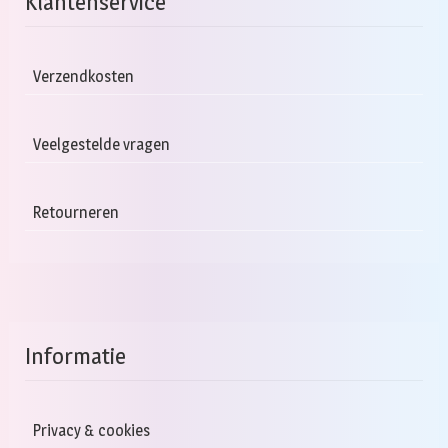
Klantenservice
Deze
optie
kan
Verzendkosten
gekozen
worden
Veelgestelde vragen
op
de
productpagina
Retourneren
Informatie
Privacy & cookies