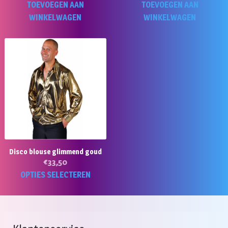
TOEVOEGEN AAN
TOEVOEGEN AAN
WINKELWAGEN
WINKELWAGEN
Disco blouse glimmend goud
€
33,50
Dit
OPTIES SELECTEREN
product
heeft
meerdere
variaties.