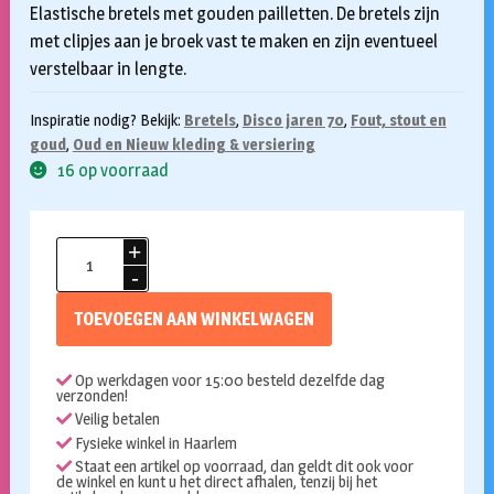
Elastische bretels met gouden pailletten. De bretels zijn
met clipjes aan je broek vast te maken en zijn eventueel
verstelbaar in lengte.
Inspiratie nodig? Bekijk:
Bretels
,
Disco jaren 70
,
Fout, stout en
goud
,
Oud en Nieuw kleding & versiering
16 op voorraad
Bretels
pailletten
goud
TOEVOEGEN AAN WINKELWAGEN
aantal
Op werkdagen voor 15:00 besteld dezelfde dag
verzonden!
Veilig betalen
Fysieke winkel in Haarlem
Staat een artikel op voorraad, dan geldt dit ook voor
de winkel en kunt u het direct afhalen, tenzij bij het