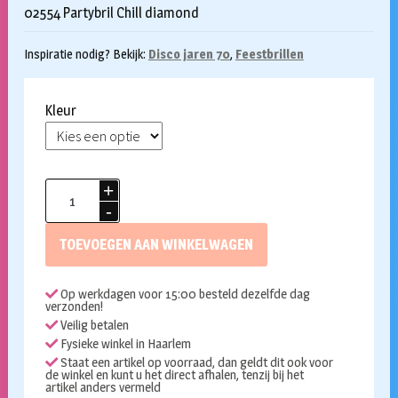
02554 Partybril Chill diamond
Inspiratie nodig? Bekijk:
Disco jaren 70
,
Feestbrillen
Kleur
Bril
70ties
chill
TOEVOEGEN AAN WINKELWAGEN
diamond
aantal
Op werkdagen voor 15:00 besteld dezelfde dag
verzonden!
Veilig betalen
Fysieke winkel in Haarlem
Staat een artikel op voorraad, dan geldt dit ook voor
de winkel en kunt u het direct afhalen, tenzij bij het
artikel anders vermeld