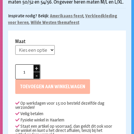
maten 50/52 en 54/56. Ongeveer heren maten M/L en L/XL.
Inspiratie nodig? Bekijk:
Amerikaans feest
,
Verkleedkleding
voor heren
,
Wilde Westen themafeest
Maat
Cowboy
kostuum
Bruce
TOEVOEGEN AAN WINKELWAGEN
aantal
Op werkdagen voor 15:00 besteld dezelfde dag
verzonden!
Veilig betalen
Fysieke winkel in Haarlem
Staat een artikel op voorraad, dan geldt dit ook voor
de winkel en kunt u het direct afhalen, tenzij bij het