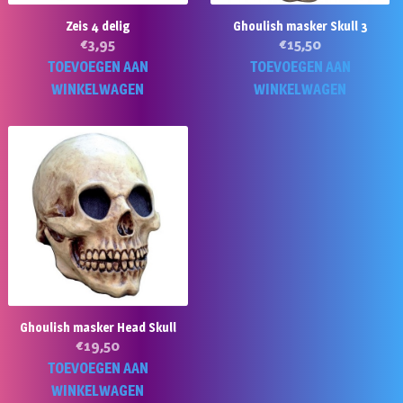
Zeis 4 delig
Ghoulish masker Skull 3
€
3,95
€
15,50
TOEVOEGEN AAN
TOEVOEGEN AAN
WINKELWAGEN
WINKELWAGEN
Ghoulish masker Head Skull
€
19,50
TOEVOEGEN AAN
WINKELWAGEN