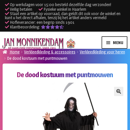
Op werkdagen voor 15:00 besteld dezelfde dag verzonden!
Veilig betalen
Fysieke winkel in Haarlem
Staat een artikel op voorraad, dan geldt dit ook voor de winkel en
kunt u het direct afhalen, tenzij bij het artikel anders vermeld
Hofleverancier: een begrip sinds 1901
Klantbeoordeling:
Ga
Ga
MENU
door
naar
Home
Verkleedkleding & accessoires
Verkleedkleding voor heren
naar
de
De dood kostuum met puntmouwen
SUBME
Verhuur kleding
navigatie
inhoud
UITVO
De dood kostuum met puntmouwen
SUBME
Verhuur apparatuur
UITVO
Onze winkel
🔍
Klantenservice
Inloggen