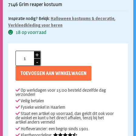
7146 Grim reaper kostuum
Inspiratie nodig? Bekijk:
Halloween kostuums & decoratie
,
Verkleedkleding voor heren
18 op voorraad
De
dood
kostuum
TOEVOEGEN AAN WINKELWAGEN
met
puntmouwen
Op werkdagen voor 15:00 besteld dezelfde dag
aantal
verzonden!
Veilig betalen
Fysieke winkel in Haarlem
Staat een artikel op voorraad, dan geldt dit ook voor
de winkel en kunt u het direct afhalen, tenzij bij het
artikel anders vermeld
Hofleverancier: een begrip sinds 1901
Klantbeoordeling: