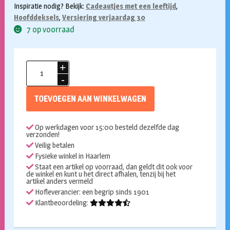
Inspiratie nodig? Bekijk:
Cadeautjes met een leeftijd
,
Hoofddeksels
,
Versiering verjaardag 30
7 op voorraad
Diadeem
wiebel
sterretjes
TOEVOEGEN AAN WINKELWAGEN
40
aantal
Op werkdagen voor 15:00 besteld dezelfde dag
verzonden!
Veilig betalen
Fysieke winkel in Haarlem
Staat een artikel op voorraad, dan geldt dit ook voor
de winkel en kunt u het direct afhalen, tenzij bij het
artikel anders vermeld
Hofleverancier: een begrip sinds 1901
Klantbeoordeling: