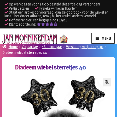
Op werkdagen voor 15:00 besteld dezelfde dag verzonden!
Veilig betalen
Fysieke winkel in Haarlem
Staat een artikel op voorraad, dan geldt dit ook voor de winkel en
kunt u het direct afhalen, tenzij bij het artikel anders vermeld
Hofleverancier: een begrip sinds 1901
Klantbeoordeling:
Ga
Ga
MENU
door
naar
Home
Verjaardag
16 – 100 jaar
Versiering verjaardag 30
naar
de
Diadeem wiebel sterretjes 40
SUBME
Verhuur kleding
navigatie
inhoud
UITVO
Diadeem wiebel sterretjes 40
SUBME
Verhuur apparatuur
UITVO
Onze winkel
🔍
Klantenservice
Inloggen