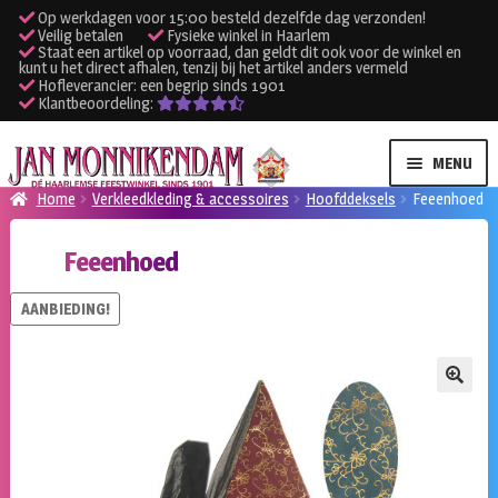
Op werkdagen voor 15:00 besteld dezelfde dag verzonden!
Veilig betalen
Fysieke winkel in Haarlem
Staat een artikel op voorraad, dan geldt dit ook voor de winkel en
kunt u het direct afhalen, tenzij bij het artikel anders vermeld
Hofleverancier: een begrip sinds 1901
Klantbeoordeling:
Ga
Ga
MENU
door
naar
Home
Verkleedkleding & accessoires
Hoofddeksels
Feeenhoed
naar
de
SUBME
Verhuur kleding
navigatie
inhoud
Feeenhoed
UITVO
SUBME
Verhuur apparatuur
AANBIEDING!
UITVO
Onze winkel
🔍
Klantenservice
Inloggen