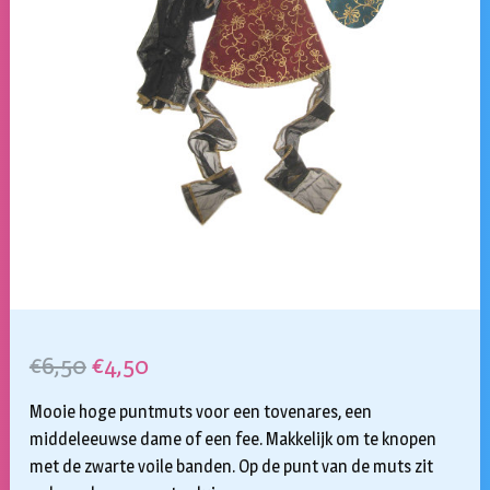
Oorspronkelijke
Huidige
€
6,50
€
4,50
prijs
prijs
Mooie hoge puntmuts voor een tovenares, een
was:
is:
middeleeuwse dame of een fee. Makkelijk om te knopen
met de zwarte voile banden. Op de punt van de muts zit
€6,50.
€4,50.