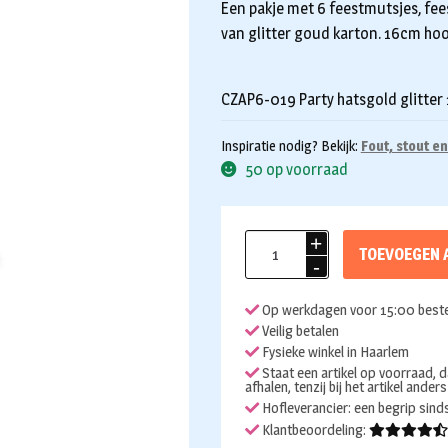
Een pakje met 6 feestmutsjes, fe
van glitter goud karton. 16cm hoo
CZAP6-019 Party hatsgold glitter
Inspiratie nodig? Bekijk:
Fout, stout e
50 op voorraad
Feesthoedjes
TOEVOEGEN 
glitter
goud
Op werkdagen voor 15:00 beste
6st
Veilig betalen
aantal
Fysieke winkel in Haarlem
Staat een artikel op voorraad, d
afhalen, tenzij bij het artikel ander
Hofleverancier: een begrip sin
Klantbeoordeling: