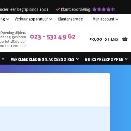
ncier: een begrip sinds 1901
Klantbeoordeling:
ing
Verhuur apparatuur
Klantenservice
Mijn account
Openingstijden:
023 - 531 49 62
andag gesloten
€
0,00
0 ITEMS
00 tot 18:00 uur
00 tot 17:00 uur
N
VERKLEEDKLEDING & ACCESSOIRES
BUIKSPREEKPOPPEN