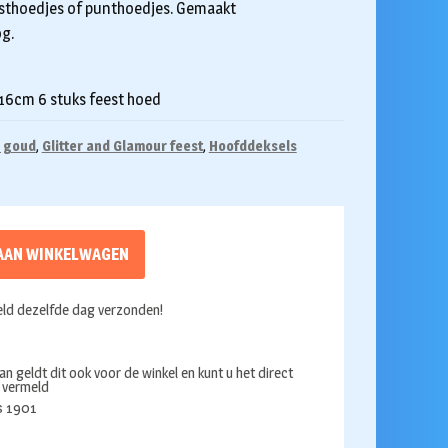
esthoedjes of punthoedjes. Gemaakt
g.
 16cm 6 stuks feest hoed
n goud
,
Glitter and Glamour feest
,
Hoofddeksels
AAN WINKELWAGEN
ld dezelfde dag verzonden!
an geldt dit ook voor de winkel en kunt u het direct
s vermeld
ds 1901