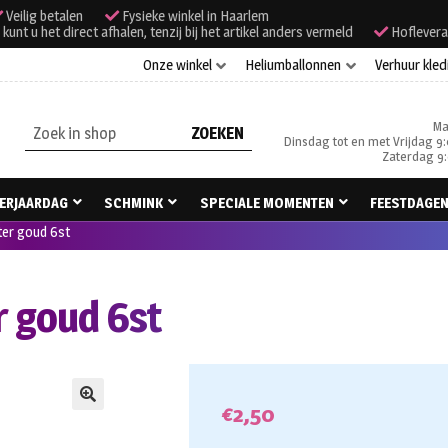
Veilig betalen
Fysieke winkel in Haarlem
unt u het direct afhalen, tenzij bij het artikel anders vermeld
Hoflevera
Onze winkel
Heliumballonnen
Verhuur kled
Ma
Zoeken
Dinsdag tot en met Vrijdag 9:
naar:
Zaterdag 9:
ERJAARDAG
SCHMINK
SPECIALE MOMENTEN
FEESTDAGE
ter goud 6st
r goud 6st
€
2,50
🔍