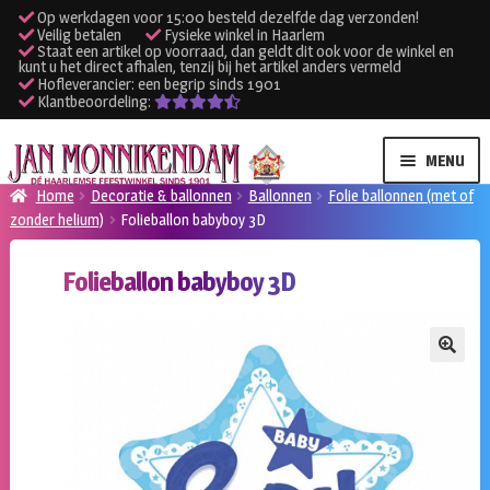
Op werkdagen voor 15:00 besteld dezelfde dag verzonden!
Veilig betalen
Fysieke winkel in Haarlem
Staat een artikel op voorraad, dan geldt dit ook voor de winkel en
kunt u het direct afhalen, tenzij bij het artikel anders vermeld
Hofleverancier: een begrip sinds 1901
Klantbeoordeling:
Ga
Ga
MENU
door
naar
Home
Decoratie & ballonnen
Ballonnen
Folie ballonnen (met of
naar
de
zonder helium)
Folieballon babyboy 3D
SUBME
Verhuur kleding
navigatie
inhoud
UITVO
Folieballon babyboy 3D
SUBME
Verhuur apparatuur
UITVO
Onze winkel
🔍
Klantenservice
Inloggen