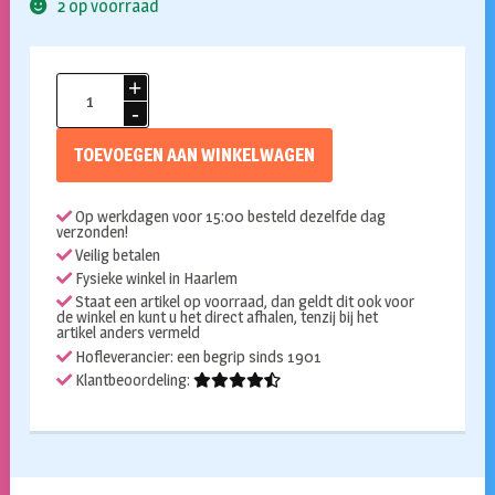
2 op voorraad
Folieballon
babyboy
3D
TOEVOEGEN AAN WINKELWAGEN
aantal
Op werkdagen voor 15:00 besteld dezelfde dag
verzonden!
Veilig betalen
Fysieke winkel in Haarlem
Staat een artikel op voorraad, dan geldt dit ook voor
de winkel en kunt u het direct afhalen, tenzij bij het
artikel anders vermeld
Hofleverancier: een begrip sinds 1901
Klantbeoordeling: