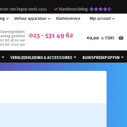
ncier: een begrip sinds 1901
Klantbeoordeling:
ing
Verhuur apparatuur
Klantenservice
Mijn account
Openingstijden:
023 - 531 49 62
andag gesloten
€
0,00
0 ITEMS
00 tot 18:00 uur
00 tot 17:00 uur
N
VERKLEEDKLEDING & ACCESSOIRES
BUIKSPREEKPOPPEN