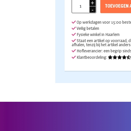
Folieballon
TOEVOEGEN 
hart
Just
Op werkdagen voor 15:00 beste
Married
Veilig betalen
gold
Fysieke winkel in Haarlem
46cm
Staat een artikel op voorraad, d
afhalen, tenzij bij het artikel ander
aantal
Hofleverancier: een begrip sin
Klantbeoordeling: