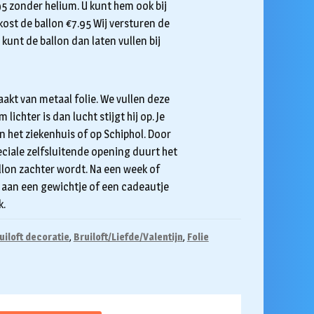
.95 zonder helium. U kunt hem ook bij
 kost de ballon €7.95 Wij versturen de
kunt de ballon dan laten vullen bij
aakt van metaal folie. We vullen deze
ichter is dan lucht stijgt hij op. Je
in het ziekenhuis of op Schiphol. Door
eciale zelfsluitende opening duurt het
lon zachter wordt. Na een week of
em aan een gewichtje of een cadeautje
k.
uiloft decoratie
,
Bruiloft/Liefde/Valentijn
,
Folie