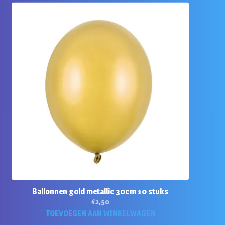
Ballonnen gold metallic 30cm 10 stuks
€
2,50
TOEVOEGEN AAN WINKELWAGEN