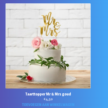
Taarttopper Mr & Mrs goud
€
4,50
TOEVOEGEN AAN WINKELWAGEN