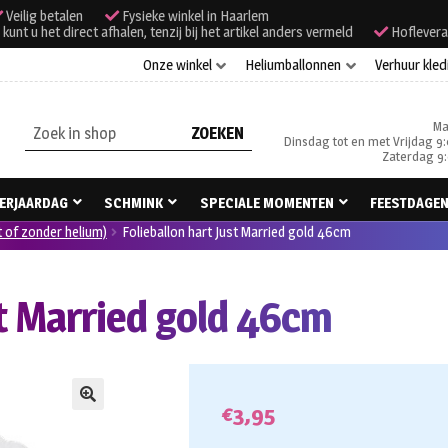
Veilig betalen
Fysieke winkel in Haarlem
unt u het direct afhalen, tenzij bij het artikel anders vermeld
Hoflevera
Onze winkel
Heliumballonnen
Verhuur kled
Ma
Zoeken
Dinsdag tot en met Vrijdag 9:
naar:
Zaterdag 9:
ERJAARDAG
SCHMINK
SPECIALE MOMENTEN
FEESTDAGE
t of zonder helium)
Folieballon hart Just Married gold 46cm
st Married gold 46cm
€
3,95
🔍