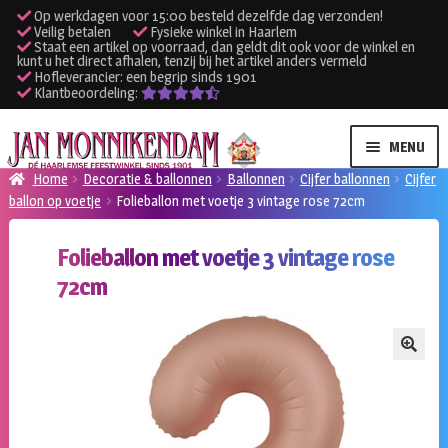
Op werkdagen voor 15:00 besteld dezelfde dag verzonden!
Veilig betalen
Fysieke winkel in Haarlem
Staat een artikel op voorraad, dan geldt dit ook voor de winkel en
kunt u het direct afhalen, tenzij bij het artikel anders vermeld
Hofleverancier: een begrip sinds 1901
Klantbeoordeling:
Ga
Ga
MENU
door
naar
Home
Decoratie & ballonnen
Ballonnen
Cijfer ballonnen
Cijfer
naar
de
ballon op voetje
Folieballon met voetje 3 vintage rose 72cm
SUBME
Verhuur kleding
navigatie
inhoud
UITVO
Folieballon met voetje 3 vintage rose
SUBME
Verhuur apparatuur
72cm
UITVO
Onze winkel
🔍
Klantenservice
Inloggen