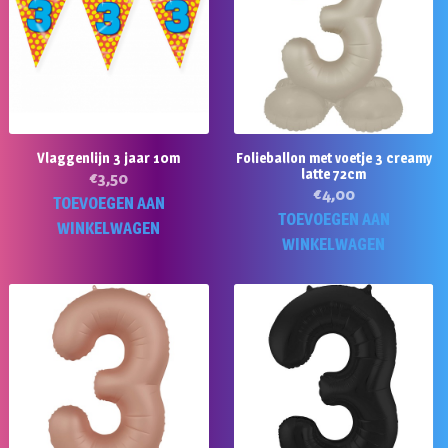
Vlaggenlijn 3 jaar 10m
Folieballon met voetje 3 creamy
latte 72cm
€
3,50
€
4,00
TOEVOEGEN AAN
TOEVOEGEN AAN
WINKELWAGEN
WINKELWAGEN