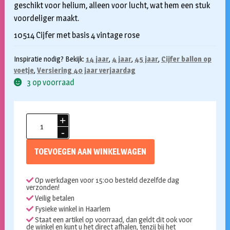
geschikt voor helium, alleen voor lucht, wat hem een stuk
voordeliger maakt.
10514 Cijfer met basis 4 vintage rose
Inspiratie nodig? Bekijk:
14 jaar
,
4 jaar
,
45 jaar
,
Cijfer ballon op
voetje
,
Versiering 40 jaar verjaardag
3 op voorraad
Folieballon
met
voetje
TOEVOEGEN AAN WINKELWAGEN
4
vintage
Op werkdagen voor 15:00 besteld dezelfde dag
rose
verzonden!
72cm
Veilig betalen
aantal
Fysieke winkel in Haarlem
Staat een artikel op voorraad, dan geldt dit ook voor
de winkel en kunt u het direct afhalen, tenzij bij het