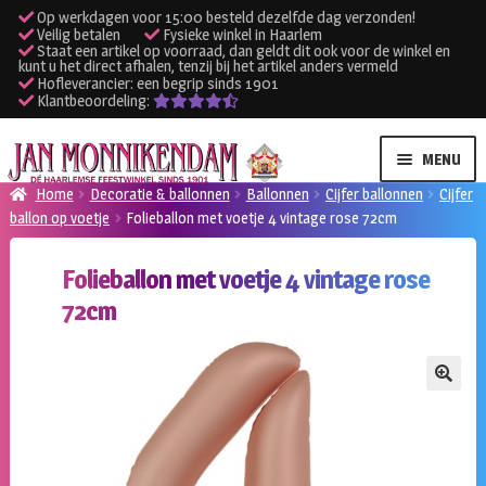
Op werkdagen voor 15:00 besteld dezelfde dag verzonden!
Veilig betalen
Fysieke winkel in Haarlem
Staat een artikel op voorraad, dan geldt dit ook voor de winkel en
kunt u het direct afhalen, tenzij bij het artikel anders vermeld
Hofleverancier: een begrip sinds 1901
Klantbeoordeling:
Ga
Ga
MENU
door
naar
Home
Decoratie & ballonnen
Ballonnen
Cijfer ballonnen
Cijfer
naar
de
ballon op voetje
Folieballon met voetje 4 vintage rose 72cm
SUBME
Verhuur kleding
navigatie
inhoud
UITVO
Folieballon met voetje 4 vintage rose
SUBME
Verhuur apparatuur
72cm
UITVO
Onze winkel
🔍
Klantenservice
Inloggen