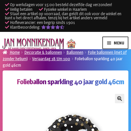
Op werkdagen voor 15:00 besteld dezelfde dag verzonden!
Veilig betalen
Fysieke winkel in Haarlem
Staat een artikel op voorraad, dan geldt dit ook voor de winkel en
kunt u het direct afhalen, tenzij bij het artikel anders vermeld
Hofleverancier: een begrip sinds 1901
Klantbeoordeling:
Ga
Ga
MENU
door
naar
Home
Decoratie & ballonnen
Ballonnen
Folie ballonnen (met of
naar
de
zonder helium)
Verjaardag 18 t/m 100
Folieballon sparkling 40 jaar
SUBME
Verhuur kleding
navigatie
inhoud
gold 46cm
UITVO
SUBME
Verhuur apparatuur
Folieballon sparkling 40 jaar gold 46cm
UITVO
Onze winkel
🔍
Klantenservice
Inloggen