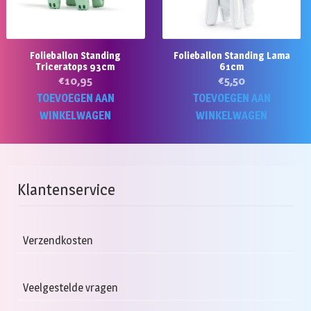
Folieballon Standing
Folieballon Standing Lama
Triceratops 93cm
61cm
€
10,95
€
5,50
TOEVOEGEN AAN
TOEVOEGEN AAN
WINKELWAGEN
WINKELWAGEN
Klantenservice
Verzendkosten
Veelgestelde vragen