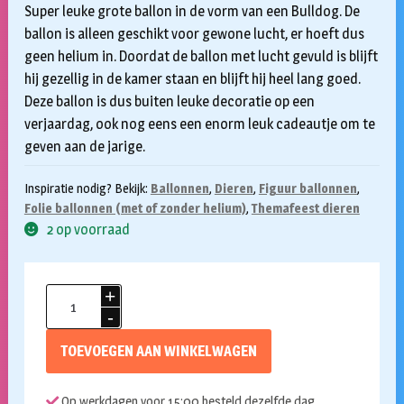
Super leuke grote ballon in de vorm van een Bulldog. De
ballon is alleen geschikt voor gewone lucht, er hoeft dus
geen helium in. Doordat de ballon met lucht gevuld is blijft
hij gezellig in de kamer staan en blijft hij heel lang goed.
Deze ballon is dus buiten leuke decoratie op een
verjaardag, ook nog eens een enorm leuk cadeautje om te
geven aan de jarige.
Inspiratie nodig? Bekijk:
Ballonnen
,
Dieren
,
Figuur ballonnen
,
Folie ballonnen (met of zonder helium)
,
Themafeest dieren
2 op voorraad
Folieballon
Standing
Bulldog
TOEVOEGEN AAN WINKELWAGEN
75cm
aantal
Op werkdagen voor 15:00 besteld dezelfde dag