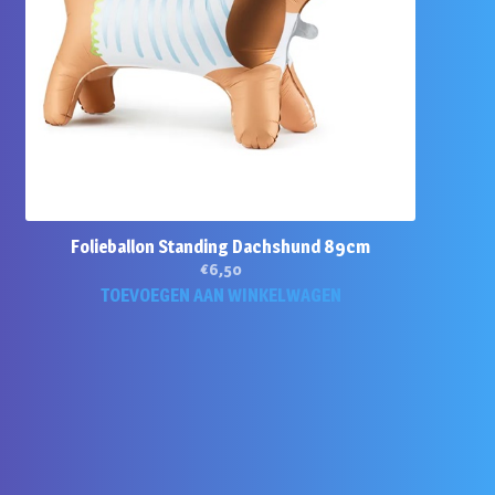
Folieballon Standing Dachshund 89cm
€
6,50
TOEVOEGEN AAN WINKELWAGEN