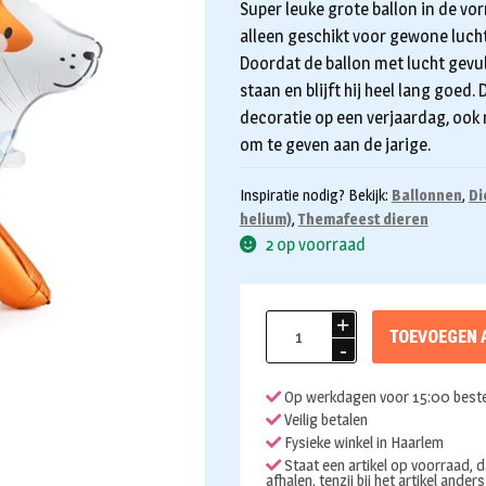
Super leuke grote ballon in de vor
alleen geschikt voor gewone lucht
Doordat de ballon met lucht gevuld 
staan en blijft hij heel lang goed.
decoratie op een verjaardag, ook
om te geven aan de jarige.
Inspiratie nodig? Bekijk:
Ballonnen
,
Di
helium)
,
Themafeest dieren
2 op voorraad
Folieballon
TOEVOEGEN 
Standing
Corgi
Op werkdagen voor 15:00 beste
88cm
Veilig betalen
aantal
Fysieke winkel in Haarlem
Staat een artikel op voorraad, d
afhalen, tenzij bij het artikel ander