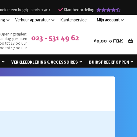
ncier: een begrip sinds 1901
Klantbeoordeling:
ing
Verhuur apparatuur
Klantenservice
Mijn account
Openingstijden:
023 - 531 49 62
andag gesloten
€
0,00
0 ITEMS
00 tot 18:00 uur
00 tot 17:00 uur
N
VERKLEEDKLEDING & ACCESSOIRES
BUIKSPREEKPOPPEN