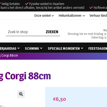
Veilig betalen
Fysieke winkel in Haarlem
unt u het direct afhalen, tenzij bij het artikel anders vermeld
Hoflevera
Onze winkel
Heliumballonnen
Verhuur kled
Ma
Zoeken
Dinsdag tot en met Vrijdag 9:
naar:
Zaterdag 9:
ERJAARDAG
SCHMINK
SPECIALE MOMENTEN
FEESTDAGE
ng Corgi 88cm
ng Corgi 88cm
€
6,50
🔍