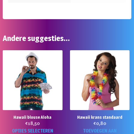
Andere suggesties…
Hawaii blouse Aloha
Hawaii krans standaard
€
18,50
€
0,80
Dit
OPTIES SELECTEREN
TOEVOEGEN AAN