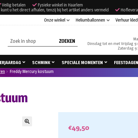
Veilig betalen
Fysieke winkel in Haarlem
unt u het direct afhalen, tenzij bij het artikel anders vermeld
Hoflevera
Onze winkel
Heliumballonnen
Verhuur kled
Ma
Zoeken
Dinsdag tot en met Vrijdag 9:
naar:
Zaterdag 9:
ERJAARDAG
SCHMINK
SPECIALE MOMENTEN
FEESTDAGE
ren
Freddy Mercury kostuum
stuum
€
49,50
🔍