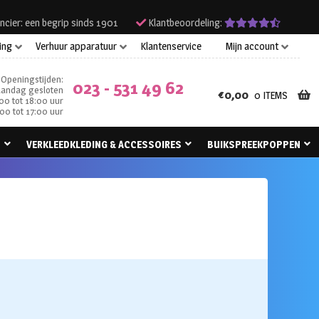
ncier: een begrip sinds 1901
Klantbeoordeling:
ing
Verhuur apparatuur
Klantenservice
Mijn account
Openingstijden:
023 - 531 49 62
andag gesloten
€
0,00
0 ITEMS
00 tot 18:00 uur
00 tot 17:00 uur
N
VERKLEEDKLEDING & ACCESSOIRES
BUIKSPREEKPOPPEN