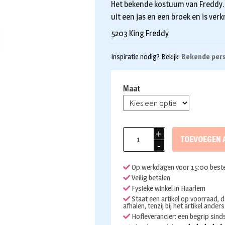
Het bekende kostuum van Freddy.
uit een jas en een broek en is ver
5203 King Freddy
Inspiratie nodig? Bekijk:
Bekende per
Maat
Freddy
TOEVOEGEN 
Mercury
kostuum
Op werkdagen voor 15:00 beste
aantal
Veilig betalen
Fysieke winkel in Haarlem
Staat een artikel op voorraad, d
afhalen, tenzij bij het artikel ander
Hofleverancier: een begrip sin