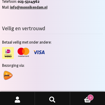
Telefoon:
023-5314962
Mail:
info@monnikendam.nl
Veilig en vertrouwd
Betaal veilig met onder andere:
Bezorging via:
0
Copyright 2026 - Jan Monnikendam
Zoeken
ZOEKEN