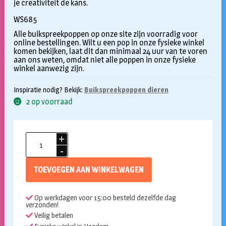
je creativiteit de kans.
WS685
Alle buikspreekpoppen op onze site zijn voorradig voor
online bestellingen. Wilt u een pop in onze fysieke winkel
komen bekijken, laat dit dan minimaal 24 uur van te voren
aan ons weten, omdat niet alle poppen in onze fysieke
winkel aanwezig zijn.
Inspiratie nodig? Bekijk:
Buikspreekpoppen dieren
2 op voorraad
Handpop
62cm
Super
TOEVOEGEN AAN WINKELWAGEN
kakkerlak
aantal
Op werkdagen voor 15:00 besteld dezelfde dag
verzonden!
Veilig betalen