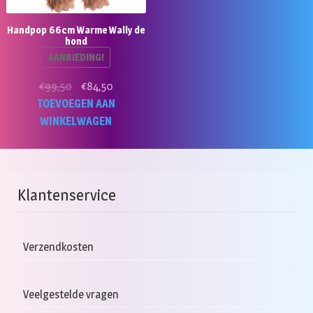
Handpop 66cm Warme Wally de
hond
AANBIEDING!
Oorspronkelijke
Huidige
€
99,50
€
84,50
prijs
prijs
TOEVOEGEN AAN
was:
is:
WINKELWAGEN
€99,50.
€84,50.
Klantenservice
Verzendkosten
Veelgestelde vragen