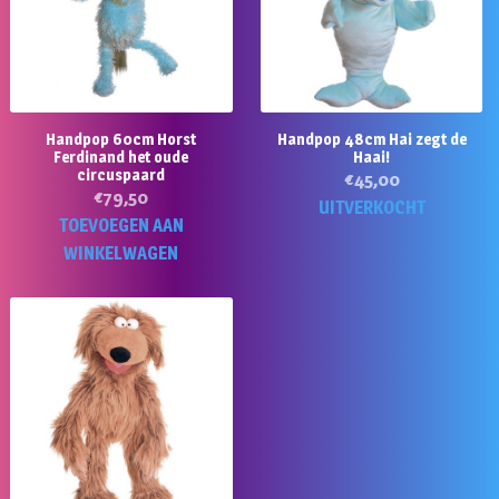
Handpop 60cm Horst
Handpop 48cm Hai zegt de
Ferdinand het oude
Haai!
circuspaard
€
45,00
€
79,50
UITVERKOCHT
TOEVOEGEN AAN
WINKELWAGEN