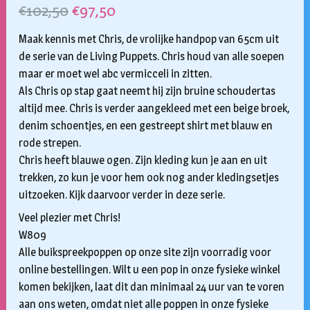
Oorspronkelijke
Huidige
€
102,50
€
97,50
prijs
prijs
Maak kennis met Chris, de vrolijke handpop van 65cm uit
was:
is:
de serie van de Living Puppets. Chris houd van alle soepen
maar er moet wel abc vermicceli in zitten.
€102,50.
€97,50.
Als Chris op stap gaat neemt hij zijn bruine schoudertas
altijd mee. Chris is verder aangekleed met een beige broek,
denim schoentjes, en een gestreept shirt met blauw en
rode strepen.
Chris heeft blauwe ogen. Zijn kleding kun je aan en uit
trekken, zo kun je voor hem ook nog ander kledingsetjes
uitzoeken. Kijk daarvoor verder in deze serie.
Veel plezier met Chris!
W809
Alle buikspreekpoppen op onze site zijn voorradig voor
online bestellingen. Wilt u een pop in onze fysieke winkel
komen bekijken, laat dit dan minimaal 24 uur van te voren
aan ons weten, omdat niet alle poppen in onze fysieke