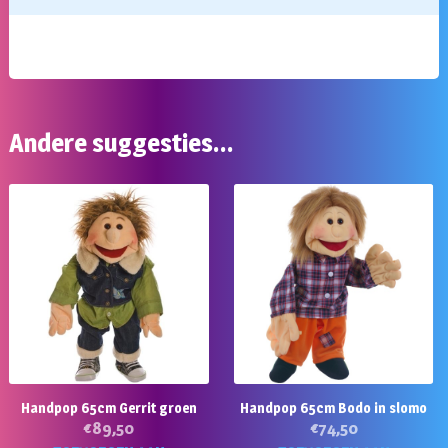
Andere suggesties…
Handpop 65cm Gerrit groen
Handpop 65cm Bodo in slomo
€
89,50
€
74,50