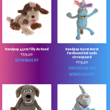
Handpop 43cm Tilly de Hond
Handpop 60cm Horst
Ferdinand het oude
€
59,50
circuspaard
UITVERKOCHT
€
79,50
TOEVOEGEN AAN
WINKELWAGEN