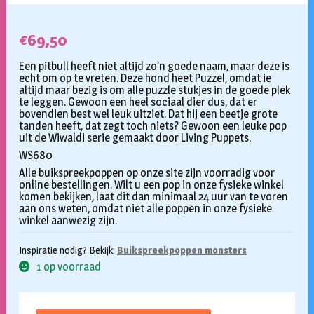
€
69,50
Een pitbull heeft niet altijd zo’n goede naam, maar deze is
echt om op te vreten. Deze hond heet Puzzel, omdat ie
altijd maar bezig is om alle puzzle stukjes in de goede plek
te leggen. Gewoon een heel sociaal dier dus, dat er
bovendien best wel leuk uitziet. Dat hij een beetje grote
tanden heeft, dat zegt toch niets? Gewoon een leuke pop
uit de Wiwaldi serie gemaakt door Living Puppets.
WS680
Alle buikspreekpoppen op onze site zijn voorradig voor
online bestellingen. Wilt u een pop in onze fysieke winkel
komen bekijken, laat dit dan minimaal 24 uur van te voren
aan ons weten, omdat niet alle poppen in onze fysieke
winkel aanwezig zijn.
Inspiratie nodig? Bekijk:
Buikspreekpoppen monsters
1 op voorraad