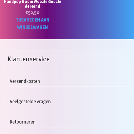
Handpop 60cm Woozle Goozle
de Hond
€
52,50
TOEVOEGEN AAN
WINKELWAGEN
Klantenservice
Verzendkosten
Veelgestelde vragen
Retourneren