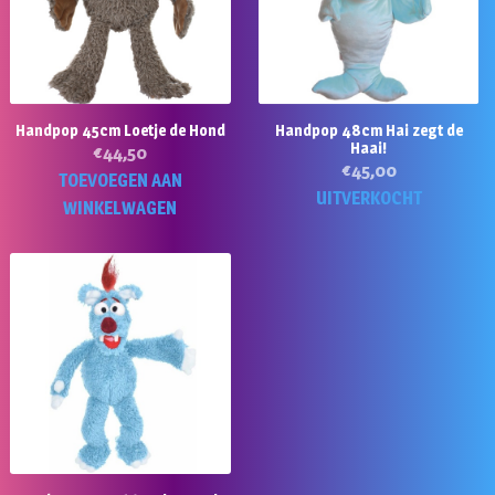
Handpop 45cm Loetje de Hond
Handpop 48cm Hai zegt de
Haai!
€
44,50
€
45,00
TOEVOEGEN AAN
UITVERKOCHT
WINKELWAGEN