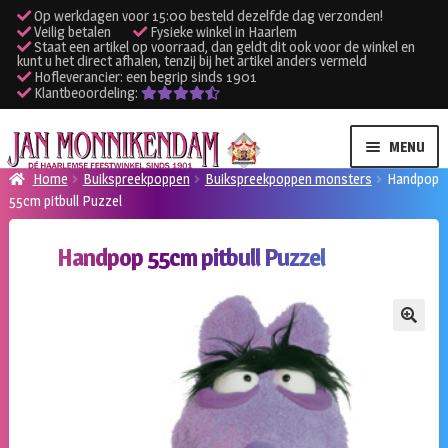
Op werkdagen voor 15:00 besteld dezelfde dag verzonden!
Veilig betalen
Fysieke winkel in Haarlem
Staat een artikel op voorraad, dan geldt dit ook voor de winkel en
kunt u het direct afhalen, tenzij bij het artikel anders vermeld
Hofleverancier: een begrip sinds 1901
Klantbeoordeling:
Ga
Ga
MENU
door
naar
Home
Buikspreekpoppen
Buikspreekpoppen monsters
Handpop
naar
de
55cm pitbull Puzzel
SUBME
Verhuur kleding
navigatie
inhoud
UITVO
Handpop 55cm pitbull Puzzel
SUBME
Verhuur apparatuur
UITVO
Onze winkel
🔍
Klantenservice
Inloggen