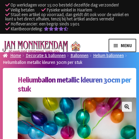
Op werkdagen voor 15:00 besteld dezelfde dag verzonden!
Veilig betalen
Fysieke winkel in Haarlem
Staat een artikel op voorraad, dan geldt dit ook voor de winkel en
kunt u het direct afhalen, tenzij bij het artikel anders vermeld
Hofleverancier: een begrip sinds 1901
Klantbeoordeling:
Ga
Ga
MENU
door
naar
Home
Decoratie & ballonnen
Ballonnen
Helium ballonnen
naar
de
Heliumballon metallic kleuren 30cm per stuk
SUBME
Verhuur kleding
navigatie
inhoud
UITVO
Heliumballon metallic kleuren 30cm per
SUBME
Verhuur apparatuur
stuk
UITVO
Onze winkel
🔍
Klantenservice
Inloggen