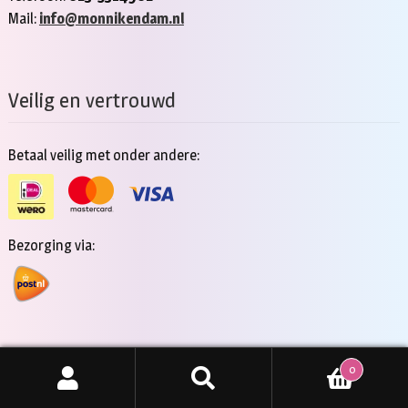
Mail:
info@monnikendam.nl
Veilig en vertrouwd
Betaal veilig met onder andere:
Bezorging via:
0
Copyright 2026 - Jan Monnikendam
Zoeken
ZOEKEN