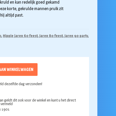
ekruld en kan redelijk goed gekamd
eze korte, gekrulde mannen pruik zit
j altijd past.
0
,
Hippie jaren 60 feest
,
Jaren 80 feest
,
Jaren 90 party
,
AAN WINKELWAGEN
ld dezelfde dag verzonden!
an geldt dit ook voor de winkel en kunt u het direct
s vermeld
ds 1901