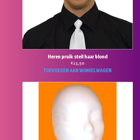
Heren pruik steil haar blond
€
13,50
TOEVOEGEN AAN WINKELWAGEN