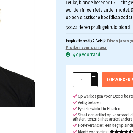
Leuke, blonde herenpruik. Licht g
worden in een iets ander model. D
op een elastische hoofdkap zodat hi
30142 Heren pruik gekruld blond
Inspiratie nodig? Bekijk:
Disco jaren 7
Pruiken voor carnaval
4 op voorraad
Heren
TOEVOEGEN 
pruik
gekruld
Op werkdagen voor 15:00 beste
blond
Veilig betalen
aantal
Fysieke winkel in Haarlem
Staat een artikel op voorraad, d
afhalen, tenzij bij het artikel ander
Hofleverancier: een begrip sin
Klantbeoordeling: