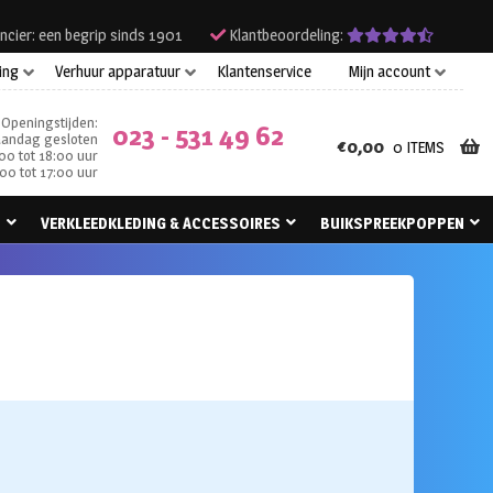
ncier: een begrip sinds 1901
Klantbeoordeling:
ing
Verhuur apparatuur
Klantenservice
Mijn account
Openingstijden:
023 - 531 49 62
andag gesloten
€
0,00
0 ITEMS
00 tot 18:00 uur
00 tot 17:00 uur
N
VERKLEEDKLEDING & ACCESSOIRES
BUIKSPREEKPOPPEN