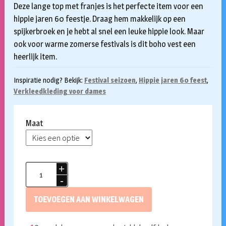
Deze lange top met franjes is het perfecte item voor een
hippie jaren 60 feestje. Draag hem makkelijk op een
spijkerbroek en je hebt al snel een leuke hippie look. Maar
ook voor warme zomerse festivals is dit boho vest een
heerlijk item.
Inspiratie nodig? Bekijk:
Festival seizoen
,
Hippie jaren 60 feest
,
Verkleedkleding voor dames
Maat
Hippie
vest
lang
TOEVOEGEN AAN WINKELWAGEN
met
franjes