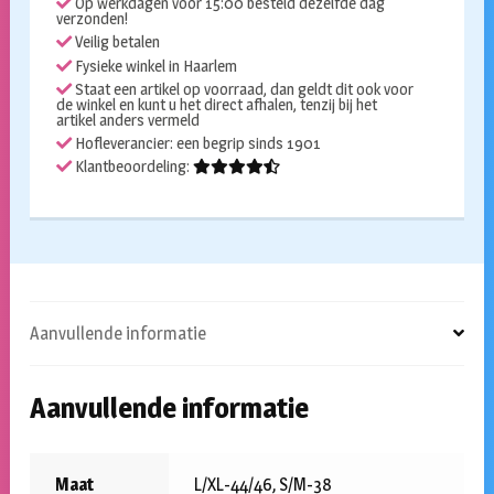
Op werkdagen voor 15:00 besteld dezelfde dag
aantal
verzonden!
Veilig betalen
Fysieke winkel in Haarlem
Staat een artikel op voorraad, dan geldt dit ook voor
de winkel en kunt u het direct afhalen, tenzij bij het
artikel anders vermeld
Hofleverancier: een begrip sinds 1901
Klantbeoordeling:
Aanvullende informatie
Aanvullende informatie
Maat
L/XL-44/46, S/M-38