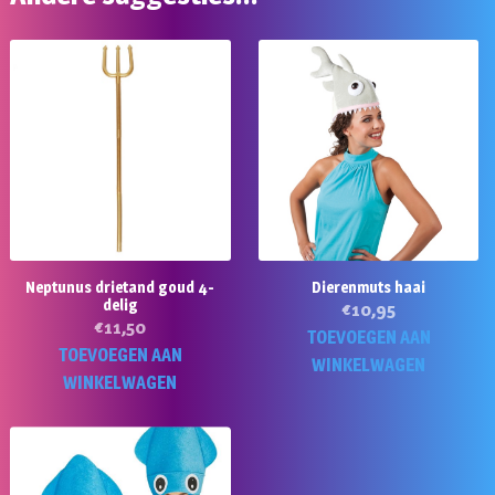
Neptunus drietand goud 4-
Dierenmuts haai
delig
€
10,95
€
11,50
TOEVOEGEN AAN
TOEVOEGEN AAN
WINKELWAGEN
WINKELWAGEN