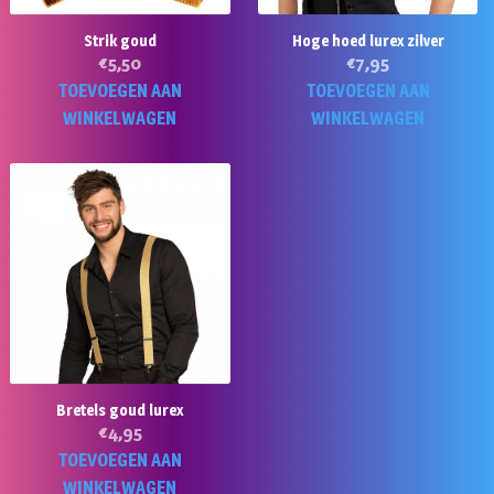
Strik goud
Hoge hoed lurex zilver
€
5,50
€
7,95
TOEVOEGEN AAN
TOEVOEGEN AAN
WINKELWAGEN
WINKELWAGEN
Bretels goud lurex
€
4,95
TOEVOEGEN AAN
WINKELWAGEN