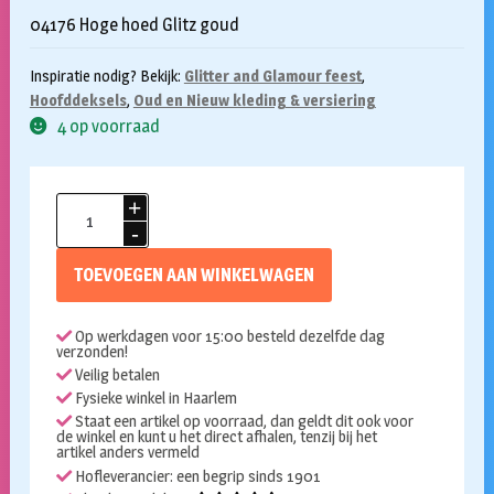
04176 Hoge hoed Glitz goud
Inspiratie nodig? Bekijk:
Glitter and Glamour feest
,
Hoofddeksels
,
Oud en Nieuw kleding & versiering
4 op voorraad
Hoge
hoed
goud
TOEVOEGEN AAN WINKELWAGEN
aantal
Op werkdagen voor 15:00 besteld dezelfde dag
verzonden!
Veilig betalen
Fysieke winkel in Haarlem
Staat een artikel op voorraad, dan geldt dit ook voor
de winkel en kunt u het direct afhalen, tenzij bij het
artikel anders vermeld
Hofleverancier: een begrip sinds 1901