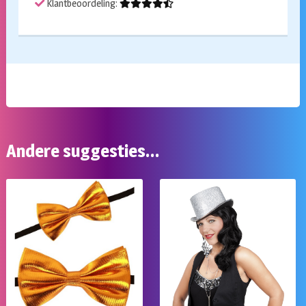
Klantbeoordeling:
Andere suggesties…