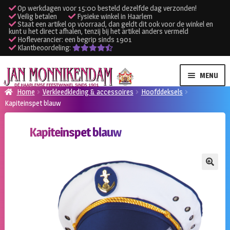
Op werkdagen voor 15:00 besteld dezelfde dag verzonden!
Veilig betalen
Fysieke winkel in Haarlem
Staat een artikel op voorraad, dan geldt dit ook voor de winkel en
kunt u het direct afhalen, tenzij bij het artikel anders vermeld
Hofleverancier: een begrip sinds 1901
Klantbeoordeling:
Ga
Ga
MENU
door
naar
Home
Verkleedkleding & accessoires
Hoofddeksels
naar
de
Kapiteinspet blauw
SUBME
Verhuur kleding
navigatie
inhoud
UITVO
Kapiteinspet blauw
SUBME
Verhuur apparatuur
UITVO
Onze winkel
🔍
Klantenservice
Inloggen