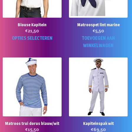
Blouse Kapitein
Matroospet lint marine
€
21,50
€
5,50
Dit
OPTIES SELECTEREN
TOEVOEGEN AAN
product
WINKELWAGEN
heeft
meerdere
variaties.
Deze
optie
kan
gekozen
worden
op
de
Matroos trui dorus blauw/wit
Kapiteinspak wit
productpagina
€
15,50
€
69,50