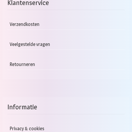
Deze
Klantenservice
optie
kan
gekozen
Verzendkosten
worden
op
Veelgestelde vragen
de
productpagina
Retourneren
Informatie
Privacy & cookies