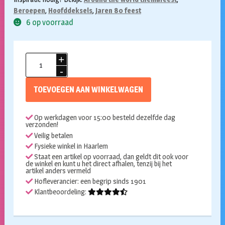
Beroepen
,
Hoofddeksels
,
Jaren 80 feest
6 op voorraad
Kapiteinspet
Jonah
zwart/wit
TOEVOEGEN AAN WINKELWAGEN
aantal
Op werkdagen voor 15:00 besteld dezelfde dag
verzonden!
Veilig betalen
Fysieke winkel in Haarlem
Staat een artikel op voorraad, dan geldt dit ook voor
de winkel en kunt u het direct afhalen, tenzij bij het
artikel anders vermeld
Hofleverancier: een begrip sinds 1901
Klantbeoordeling: