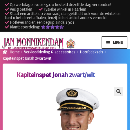
Op werkdagen voor 15:00 besteld dezelfde dag verzonden!
Veilig betalen
Fysieke winkel in Haarlem
Staat een artikel op voorraad, dan geldt dit ook voor de winkel en
kunt u het direct afhalen, tenzij bij het artikel anders vermeld
Hofleverancier: een begrip sinds 1901
Klantbeoordeling:
Ga
Ga
MENU
door
naar
Home
Verkleedkleding & accessoires
Hoofddeksels
naar
de
Kapiteinspet Jonah zwart/wit
SUBME
Verhuur kleding
navigatie
inhoud
UITVO
Kapiteinspet Jonah zwart/wit
SUBME
Verhuur apparatuur
UITVO
Onze winkel
🔍
Klantenservice
Inloggen