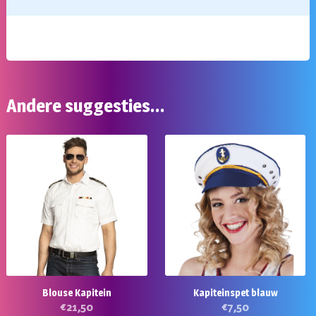
Andere suggesties…
Blouse Kapitein
Kapiteinspet blauw
€
21,50
€
7,50