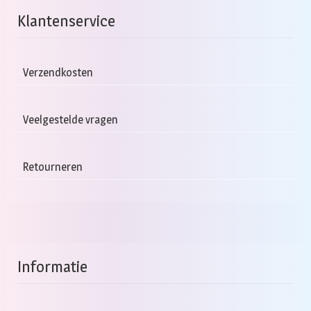
D
Klantenservice
op
k
g
Verzendkosten
w
o
Veelgestelde vragen
d
pr
Retourneren
Informatie