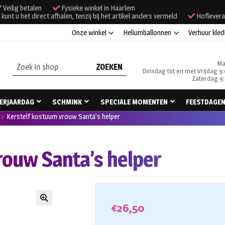
Veilig betalen
Fysieke winkel in Haarlem
unt u het direct afhalen, tenzij bij het artikel anders vermeld
Hoflevera
Onze winkel
Heliumballonnen
Verhuur kled
Ma
Zoeken
Dinsdag tot en met Vrijdag 9:
naar:
Zaterdag 9:
ERJAARDAG
SCHMINK
SPECIALE MOMENTEN
FEESTDAGE
Kerstelf kostuum vrouw Santa’s helper
rouw Santa’s helper
€
26,50
🔍