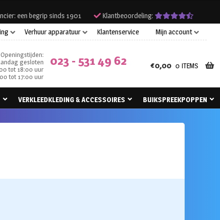
ncier: een begrip sinds 1901
Klantbeoordeling:
ing
Verhuur apparatuur
Klantenservice
Mijn account
Openingstijden:
023 - 531 49 62
andag gesloten
€
0,00
0 ITEMS
00 tot 18:00 uur
00 tot 17:00 uur
N
VERKLEEDKLEDING & ACCESSOIRES
BUIKSPREEKPOPPEN