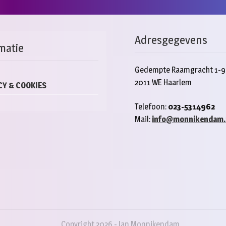
Adresgegevens
matie
Gedempte Raamgracht 1-9
2011 WE Haarlem
CY & COOKIES
Telefoon:
023-5314962
Mail:
info@monnikendam.
Copyright 2026 - Jan Monnikendam