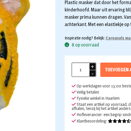
Plastic masker dat door het forma
kinderhoofd. Maar uit ervaring bli
masker prima kunnen dragen. Van 
achterkant. Met een elastiekje op 
Inspiratie nodig? Bekijk:
Carnavals ma
8 op voorraad
Kindermasker
TOEVOEGEN 
tijger
aantal
Op werkdagen voor 15:00 beste
Veilig betalen
Fysieke winkel in Haarlem
Staat een artikel op voorraad, d
afhalen, tenzij bij het artikel ander
Hofleverancier: een begrip sin
Klantbeoordeling: