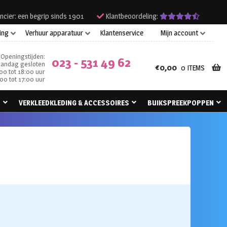
ncier: een begrip sinds 1901
Klantbeoordeling:
ing
Verhuur apparatuur
Klantenservice
Mijn account
Openingstijden:
023 - 531 49 62
andag gesloten
€
0,00
0 ITEMS
00 tot 18:00 uur
00 tot 17:00 uur
N
VERKLEEDKLEDING & ACCESSOIRES
BUIKSPREEKPOPPEN