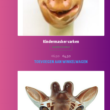
Kindermasker varken
AANBIEDING!
Oorspronkelijke
Huidige
€
6,50
€
4,50
prijs
prijs
TOEVOEGEN AAN WINKELWAGEN
was:
is:
€6,50.
€4,50.