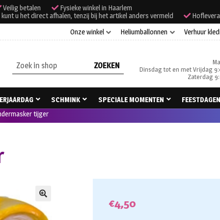
Veilig betalen
Fysieke winkel in Haarlem
unt u het direct afhalen, tenzij bij het artikel anders vermeld
Hoflevera
Onze winkel
Heliumballonnen
Verhuur kled
Ma
Zoeken
Dinsdag tot en met Vrijdag 9:
naar:
Zaterdag 9:
ERJAARDAG
SCHMINK
SPECIALE MOMENTEN
FEESTDAGE
ndermasker tijger
r
€
4,50
🔍