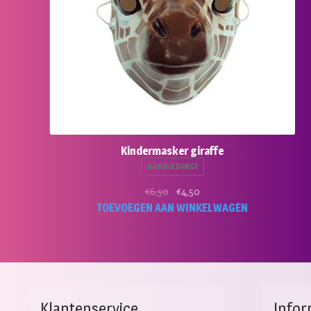
Kindermasker giraffe
AANBIEDING!
Oorspronkelijke
Huidige
€
6,50
€
4,50
prijs
prijs
TOEVOEGEN AAN WINKELWAGEN
was:
is:
€6,50.
€4,50.
Klantenservice
Infor