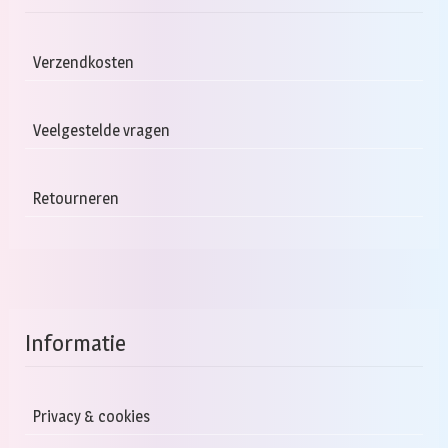
optie
kan
gekozen
Verzendkosten
worden
op
Veelgestelde vragen
de
productpagina
Retourneren
Informatie
Privacy & cookies