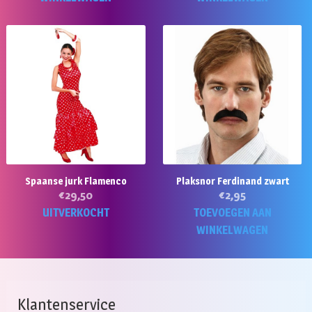
Spaanse jurk Flamenco
Plaksnor Ferdinand zwart
€
29,50
€
2,95
Dit
UITVERKOCHT
TOEVOEGEN AAN
product
WINKELWAGEN
heeft
meerdere
variaties.
Deze
Klantenservice