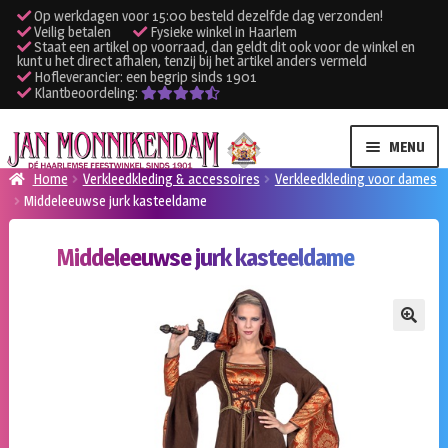
Op werkdagen voor 15:00 besteld dezelfde dag verzonden!
Veilig betalen
Fysieke winkel in Haarlem
Staat een artikel op voorraad, dan geldt dit ook voor de winkel en
kunt u het direct afhalen, tenzij bij het artikel anders vermeld
Hofleverancier: een begrip sinds 1901
Klantbeoordeling:
Ga
Ga
MENU
door
naar
Home
Verkleedkleding & accessoires
Verkleedkleding voor dames
naar
de
Middeleeuwse jurk kasteeldame
SUBME
Verhuur kleding
navigatie
inhoud
UITVO
Middeleeuwse jurk kasteeldame
SUBME
Verhuur apparatuur
UITVO
Onze winkel
🔍
Klantenservice
Inloggen