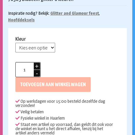
Inspiratie nodig? Bekijk:
Glitter and Glamour feest
,
Hoofddeksels
Kleur
Mini
hoedje
glitter
TOEVOEGEN AAN WINKELWAGEN
op
een
Op werkdagen voor 15:00 besteld dezelfde dag
diadeem
verzonden!
aantal
Veilig betalen
Fysieke winkel in Haarlem
Staat een artikel op voorraad, dan geldt dit ook voor
de winkel en kunt u het direct afhalen, tenzij bij het
artikel anders vermeld