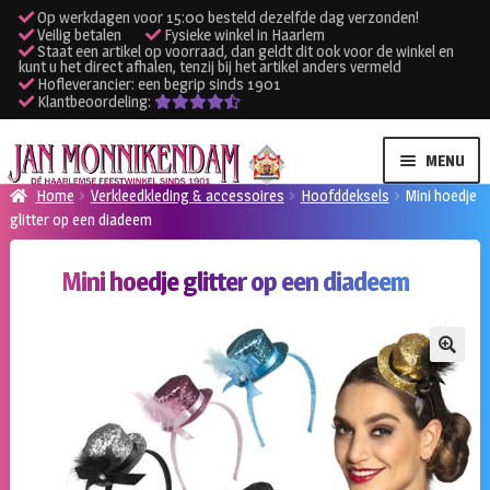
Op werkdagen voor 15:00 besteld dezelfde dag verzonden!
Veilig betalen
Fysieke winkel in Haarlem
Staat een artikel op voorraad, dan geldt dit ook voor de winkel en
kunt u het direct afhalen, tenzij bij het artikel anders vermeld
Hofleverancier: een begrip sinds 1901
Klantbeoordeling:
Ga
Ga
MENU
door
naar
Home
Verkleedkleding & accessoires
Hoofddeksels
Mini hoedje
naar
de
glitter op een diadeem
SUBME
Verhuur kleding
navigatie
inhoud
UITVO
Mini hoedje glitter op een diadeem
SUBME
Verhuur apparatuur
UITVO
Onze winkel
🔍
Klantenservice
Inloggen