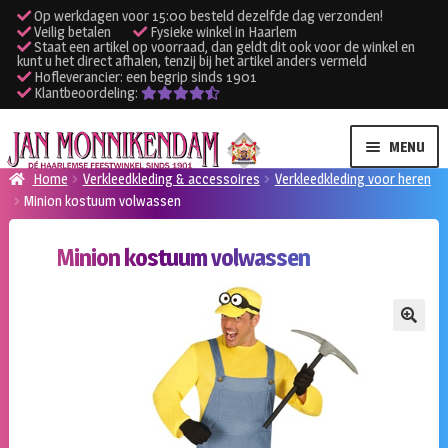
Op werkdagen voor 15:00 besteld dezelfde dag verzonden!
Veilig betalen
Fysieke winkel in Haarlem
Staat een artikel op voorraad, dan geldt dit ook voor de winkel en
kunt u het direct afhalen, tenzij bij het artikel anders vermeld
Hofleverancier: een begrip sinds 1901
Klantbeoordeling:
Ga
Ga
MENU
door
naar
Home
Verkleedkleding & accessoires
Verkleedkleding voor heren
naar
de
Minion kostuum volwassen
SUBME
Verhuur kleding
navigatie
inhoud
UITVO
Minion kostuum volwassen
SUBME
Verhuur apparatuur
UITVO
Onze winkel
🔍
Klantenservice
Inloggen