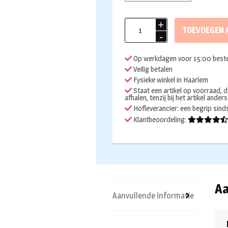
Opposuit
TOEVOEGEN 
Groovy
Gold
Op werkdagen voor 15:00 beste
aantal
Veilig betalen
Fysieke winkel in Haarlem
Staat een artikel op voorraad, d
afhalen, tenzij bij het artikel ander
Hofleverancier: een begrip sin
Klantbeoordeling:
Aa
Aanvullende informatie