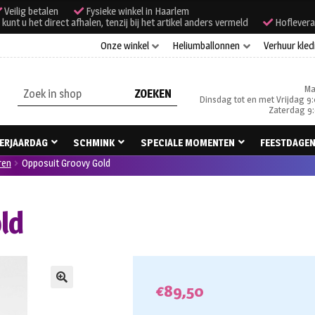
Veilig betalen
Fysieke winkel in Haarlem
unt u het direct afhalen, tenzij bij het artikel anders vermeld
Hoflevera
Onze winkel
Heliumballonnen
Verhuur kled
Ma
Zoeken
Dinsdag tot en met Vrijdag 9:
naar:
Zaterdag 9:
ERJAARDAG
SCHMINK
SPECIALE MOMENTEN
FEESTDAGE
ren
Opposuit Groovy Gold
ld
€
89,50
🔍