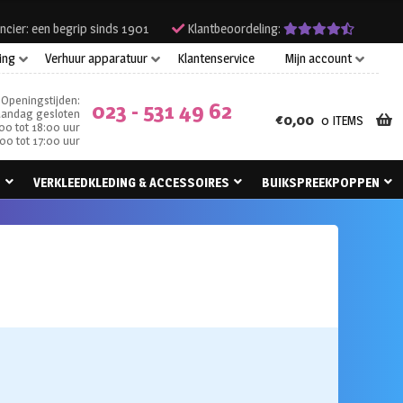
ncier: een begrip sinds 1901
Klantbeoordeling:
ing
Verhuur apparatuur
Klantenservice
Mijn account
Openingstijden:
023 - 531 49 62
andag gesloten
€
0,00
0 ITEMS
00 tot 18:00 uur
00 tot 17:00 uur
N
VERKLEEDKLEDING & ACCESSOIRES
BUIKSPREEKPOPPEN