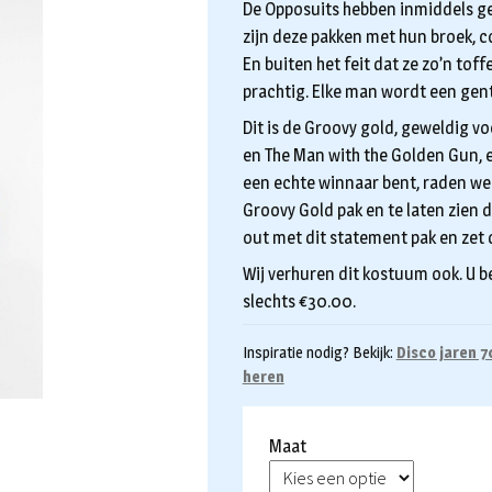
De Opposuits hebben inmiddels g
zijn deze pakken met hun broek, co
En buiten het feit dat ze zo’n tof
prachtig. Elke man wordt een gen
Dit is de Groovy gold, geweldig vo
en The Man with the Golden Gun, en
een echte winnaar bent, raden we 
Groovy Gold pak en te laten zien da
out met dit statement pak en zet d
Wij verhuren dit kostuum ook. U b
slechts €30.00.
Inspiratie nodig? Bekijk:
Disco jaren 7
heren
Maat