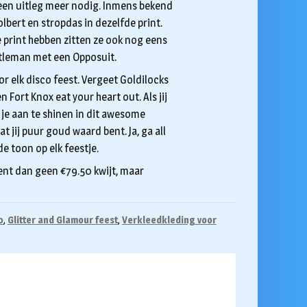
een uitleg meer nodig. Inmens bekend
lbert en stropdas in dezelfde print.
fe print hebben zitten ze ook nog eens
tleman met een Opposuit.
or elk disco feest. Vergeet Goldilocks
 Fort Knox eat your heart out. Als jij
je aan te shinen in dit awesome
t jij puur goud waard bent. Ja, ga all
e toon op elk feestje.
ent dan geen €79.50 kwijt, maar
0
,
Glitter and Glamour feest
,
Verkleedkleding voor