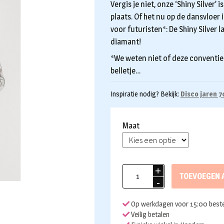
Vergis je niet, onze ‘Shiny Silver’ 
plaats. Of het nu op de dansvloer
voor futuristen*: De Shiny Silver la
diamant!
*We weten niet of deze conventies
belletje…
Inspiratie nodig? Bekijk:
Disco jaren 7
Maat
Opposuit
TOEVOEGEN 
Shiny
Silver
Op werkdagen voor 15:00 beste
aantal
Veilig betalen