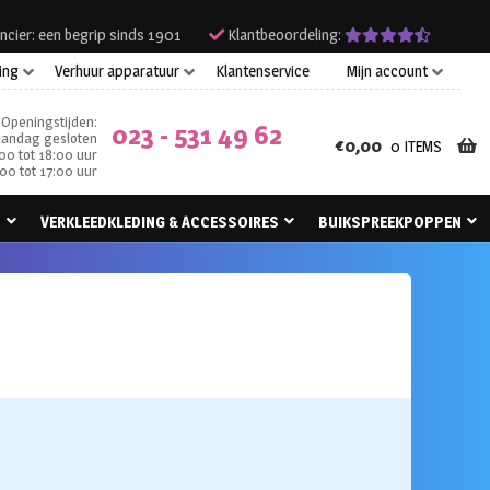
ncier: een begrip sinds 1901
Klantbeoordeling:
ing
Verhuur apparatuur
Klantenservice
Mijn account
Openingstijden:
023 - 531 49 62
andag gesloten
€
0,00
0 ITEMS
00 tot 18:00 uur
00 tot 17:00 uur
N
VERKLEEDKLEDING & ACCESSOIRES
BUIKSPREEKPOPPEN