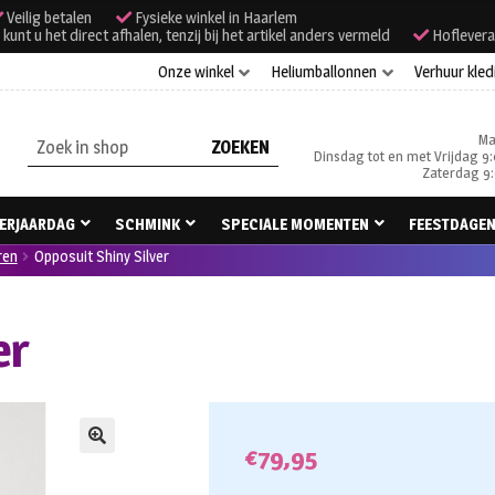
Veilig betalen
Fysieke winkel in Haarlem
unt u het direct afhalen, tenzij bij het artikel anders vermeld
Hoflevera
Onze winkel
Heliumballonnen
Verhuur kled
Ma
Zoeken
Dinsdag tot en met Vrijdag 9:
naar:
Zaterdag 9:
ERJAARDAG
SCHMINK
SPECIALE MOMENTEN
FEESTDAGE
ren
Opposuit Shiny Silver
er
€
79,95
🔍