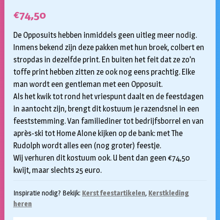
€
74,50
De Opposuits hebben inmiddels geen uitleg meer nodig.
Inmens bekend zijn deze pakken met hun broek, colbert en
stropdas in dezelfde print. En buiten het feit dat ze zo’n
toffe print hebben zitten ze ook nog eens prachtig. Elke
man wordt een gentleman met een Opposuit.
Als het kwik tot rond het vriespunt daalt en de feestdagen
in aantocht zijn, brengt dit kostuum je razendsnel in een
feeststemming. Van familiediner tot bedrijfsborrel en van
après-ski tot Home Alone kijken op de bank: met The
Rudolph wordt alles een (nog groter) feestje.
Wij verhuren dit kostuum ook. U bent dan geen €74,50
kwijt, maar slechts 25 euro.
Inspiratie nodig? Bekijk:
Kerst feestartikelen
,
Kerstkleding
heren