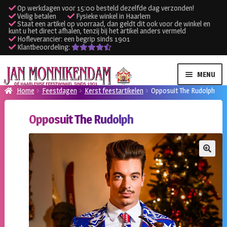
Op werkdagen voor 15:00 besteld dezelfde dag verzonden!
Veilig betalen
Fysieke winkel in Haarlem
Staat een artikel op voorraad, dan geldt dit ook voor de winkel en
kunt u het direct afhalen, tenzij bij het artikel anders vermeld
Hofleverancier: een begrip sinds 1901
Klantbeoordeling:
Ga
Ga
MENU
door
naar
Home
Feestdagen
Kerst feestartikelen
Opposuit The Rudolph
naar
de
SUBME
Verhuur kleding
navigatie
inhoud
Opposuit The Rudolph
UITVO
SUBME
Verhuur apparatuur
UITVO
Onze winkel
🔍
Klantenservice
Inloggen