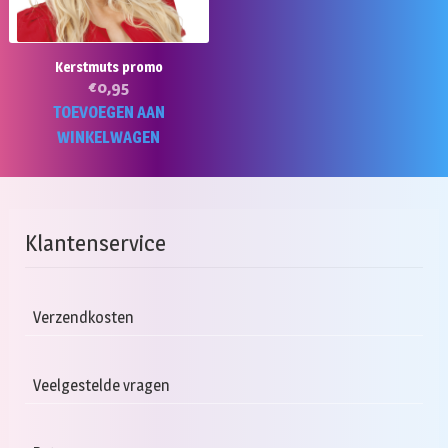
g
worden
w
op
o
de
Kerstmuts promo
d
productpagina
€
0,95
pr
TOEVOEGEN AAN
WINKELWAGEN
Klantenservice
Verzendkosten
Veelgestelde vragen