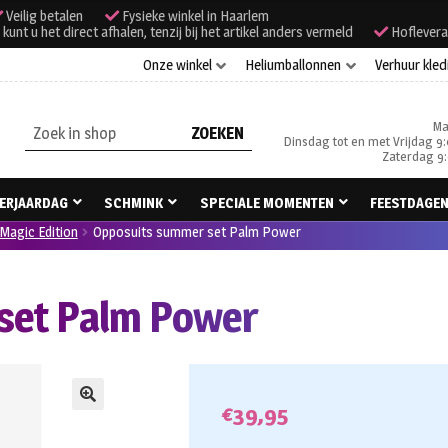
Veilig betalen
Fysieke winkel in Haarlem
unt u het direct afhalen, tenzij bij het artikel anders vermeld
Hoflevera
Onze winkel
Heliumballonnen
Verhuur kled
Ma
Zoeken
Dinsdag tot en met Vrijdag 9:
naar:
Zaterdag 9:
ERJAARDAG
SCHMINK
SPECIALE MOMENTEN
FEESTDAGE
Magic Edition
Opposuits summer set Palm Power
set Palm Power
€
39,95
🔍