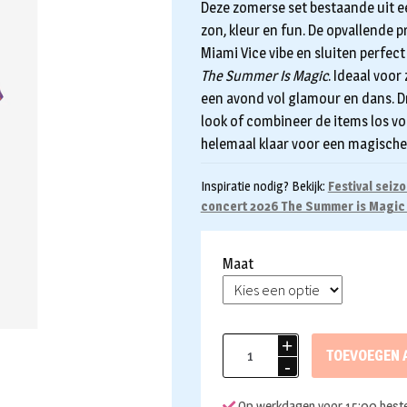
Deze zomerse set bestaande uit e
zon, kleur en fun. De opvallende p
Miami Vice vibe en sluiten perfec
The Summer Is Magic
. Ideaal voor
een avond vol glamour en dans. 
look of combineer de items los voo
helemaal klaar voor een magische
Inspiratie nodig? Bekijk:
Festival seiz
concert 2026 The Summer is Magic 
Maat
Opposuits
TOEVOEGEN 
summer
set
Op werkdagen voor 15:00 beste