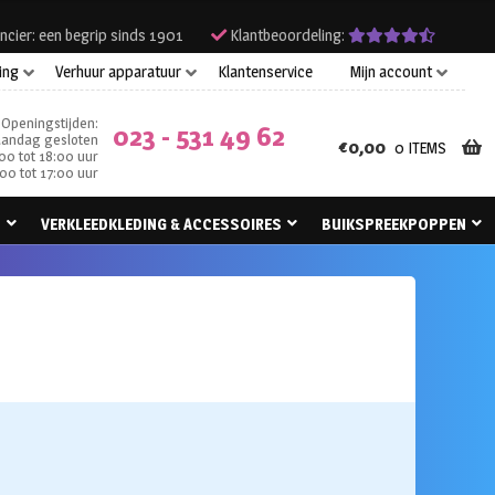
ncier: een begrip sinds 1901
Klantbeoordeling:
ing
Verhuur apparatuur
Klantenservice
Mijn account
Openingstijden:
023 - 531 49 62
andag gesloten
€
0,00
0 ITEMS
00 tot 18:00 uur
00 tot 17:00 uur
N
VERKLEEDKLEDING & ACCESSOIRES
BUIKSPREEKPOPPEN