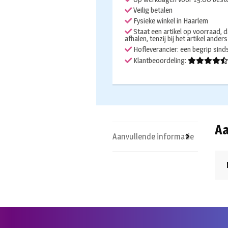
Palm
Veilig betalen
Power
Fysieke winkel in Haarlem
aantal
Staat een artikel op voorraad, d
afhalen, tenzij bij het artikel ander
Hofleverancier: een begrip sin
Klantbeoordeling:
Aa
Aanvullende informatie