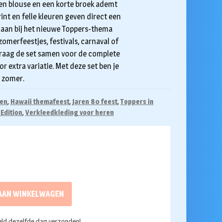
en blouse en een korte broek ademt
rint en felle kleuren geven direct een
t aan bij het nieuwe Toppers-thema
 zomerfeestjes, festivals, carnaval of
Draag de set samen voor de complete
r extra variatie. Met deze set ben je
 zomer.
oen
,
Hawaii themafeest
,
Jaren 80 feest
,
Toppers in
Edition
,
Verkleedkleding voor heren
AAN WINKELWAGEN
ld dezelfde dag verzonden!