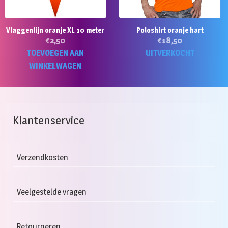
Vlaggenlijn oranje XL 10 meter
Poloshirt oranje hart
€
2,50
€
18,50
Di
TOEVOEGEN AAN
UITVERKOCHT
p
WINKELWAGEN
he
m
va
D
Klantenservice
op
k
g
Verzendkosten
w
o
Veelgestelde vragen
d
pr
Retourneren