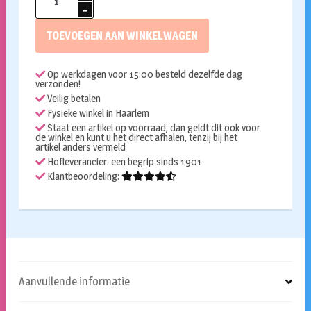
Orange
legend
TOEVOEGEN AAN WINKELWAGEN
88
blouse
Op werkdagen voor 15:00 besteld dezelfde dag
met
verzonden!
short
Veilig betalen
aantal
Fysieke winkel in Haarlem
Staat een artikel op voorraad, dan geldt dit ook voor
de winkel en kunt u het direct afhalen, tenzij bij het
artikel anders vermeld
Hofleverancier: een begrip sinds 1901
Klantbeoordeling:
Aanvullende informatie