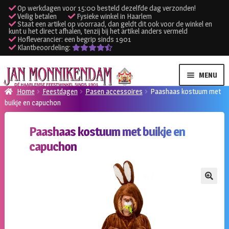
Op werkdagen voor 15:00 besteld dezelfde dag verzonden!
Veilig betalen
Fysieke winkel in Haarlem
Staat een artikel op voorraad, dan geldt dit ook voor de winkel en
kunt u het direct afhalen, tenzij bij het artikel anders vermeld
Hofleverancier: een begrip sinds 1901
Klantbeoordeling:
Ga
Ga
MENU
door
naar
Home
Feestdagen
Pasen accessoires
Paashaas kostuum met
naar
de
buikje en capuchon
SUBME
Verhuur kleding
navigatie
inhoud
UITVO
Paashaas kostuum met buikje en
SUBME
Verhuur apparatuur
capuchon
UITVO
Onze winkel
🔍
Klantenservice
Inloggen