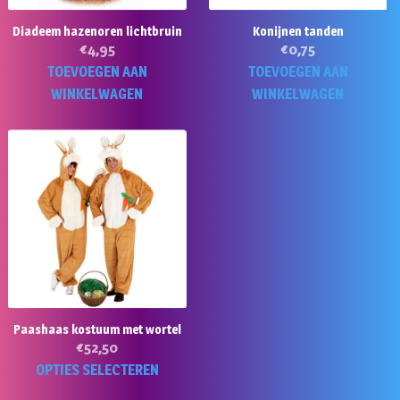
Diadeem hazenoren lichtbruin
Konijnen tanden
€
4,95
€
0,75
TOEVOEGEN AAN
TOEVOEGEN AAN
WINKELWAGEN
WINKELWAGEN
Paashaas kostuum met wortel
€
52,50
Dit
OPTIES SELECTEREN
product