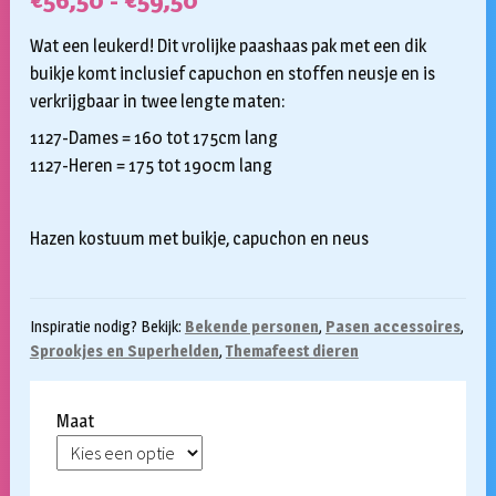
€
56,50
-
€
59,50
€56,50
Wat een leukerd! Dit vrolijke paashaas pak met een dik
tot
buikje komt inclusief capuchon en stoffen neusje en is
verkrijgbaar in twee lengte maten:
€59,50
1127-Dames = 160 tot 175cm lang
1127-Heren = 175 tot 190cm lang
Hazen kostuum met buikje, capuchon en neus
Inspiratie nodig? Bekijk:
Bekende personen
,
Pasen accessoires
,
Sprookjes en Superhelden
,
Themafeest dieren
Maat