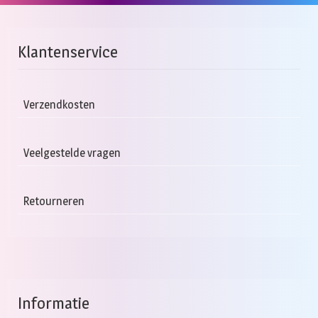
heeft
meerdere
variaties.
Klantenservice
Deze
optie
kan
Verzendkosten
gekozen
worden
Veelgestelde vragen
op
de
productpagina
Retourneren
Informatie