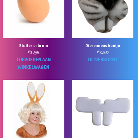
Stuiter ei bruin
Dierenneus konijn
€
1,95
€
3,50
TOEVOEGEN AAN
UITVERKOCHT
WINKELWAGEN