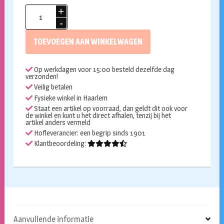
Paashaas
kostuum
met
TOEVOEGEN AAN WINKELWAGEN
buikje
en
Op werkdagen voor 15:00 besteld dezelfde dag
capuchon
verzonden!
aantal
Veilig betalen
Fysieke winkel in Haarlem
Staat een artikel op voorraad, dan geldt dit ook voor
de winkel en kunt u het direct afhalen, tenzij bij het
artikel anders vermeld
Hofleverancier: een begrip sinds 1901
Klantbeoordeling:
Aanvullende informatie