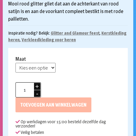
Mooi rood glitter gilet dat aan de achterkant van rood
satijn is en aan de voorkant compleet bestikt is met rode
pailletten.
Inspiratie nodig? Bekijk:
Glitter and Glamour feest
,
Kerstkleding
heren
,
Verkleedkleding voor heren
Maat
Pailletten
gilet
rood
TOEVOEGEN AAN WINKELWAGEN
met
strik
Op werkdagen voor 15:00 besteld dezelfde dag
aantal
verzonden!
Veilig betalen