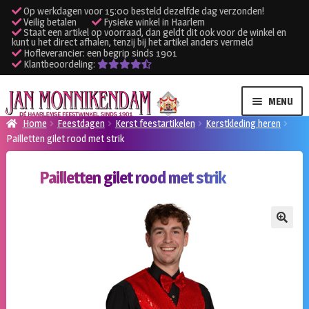
Op werkdagen voor 15:00 besteld dezelfde dag verzonden!
Veilig betalen
Fysieke winkel in Haarlem
Staat een artikel op voorraad, dan geldt dit ook voor de winkel en
kunt u het direct afhalen, tenzij bij het artikel anders vermeld
Hofleverancier: een begrip sinds 1901
Klantbeoordeling:
Ga
Ga
MENU
door
naar
Home
Feestdagen
Kerst feestartikelen
Kerstkleding heren
naar
de
Pailletten gilet rood met strik
SUBME
Verhuur kleding
navigatie
inhoud
UITVO
Pailletten gilet rood met strik
SUBME
Verhuur apparatuur
UITVO
Onze winkel
🔍
Klantenservice
Inloggen