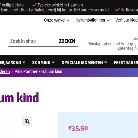
Veilig betalen
Fysieke winkel in Haarlem
unt u het direct afhalen, tenzij bij het artikel anders vermeld
Hoflevera
Onze winkel
Heliumballonnen
Verhuur kled
Ma
Zoeken
Dinsdag tot en met Vrijdag 9:
naar:
Zaterdag 9:
ERJAARDAG
SCHMINK
SPECIALE MOMENTEN
FEESTDAGE
nderen
Pink Panther kostuum kind
um kind
€
35,50
🔍