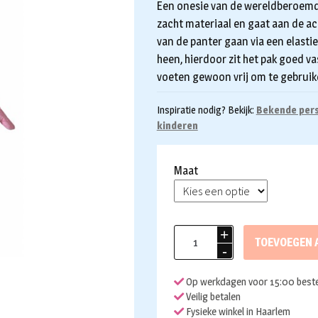
Een onesie van de wereldberoemde
zacht materiaal en gaat aan de ac
van de panter gaan via een elasti
heen, hierdoor zit het pak goed v
voeten gewoon vrij om te gebruik
Inspiratie nodig? Bekijk:
Bekende per
kinderen
Maat
Pink
TOEVOEGEN 
Panther
kostuum
Op werkdagen voor 15:00 beste
kind
Veilig betalen
aantal
Fysieke winkel in Haarlem