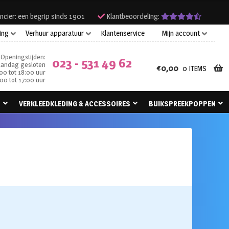
ncier: een begrip sinds 1901
Klantbeoordeling:
ing
Verhuur apparatuur
Klantenservice
Mijn account
Openingstijden:
023 - 531 49 62
andag gesloten
€
0,00
0 ITEMS
00 tot 18:00 uur
00 tot 17:00 uur
N
VERKLEEDKLEDING & ACCESSOIRES
BUIKSPREEKPOPPEN