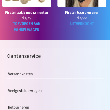
worden
w
op
o
Piraten zakje met 12 munten
Piraten baard en snor
de
d
€
3,75
€
7,50
productpagina
pr
TOEVOEGEN AAN
UITVERKOCHT
WINKELWAGEN
Klantenservice
Verzendkosten
Veelgestelde vragen
Retourneren