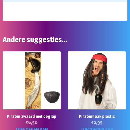
Andere suggesties…
Piraten zwaard met ooglap
Piratenhaak plastic
€
6,50
€
2,95
TOEVOEGEN AAN
TOEVOEGEN AAN