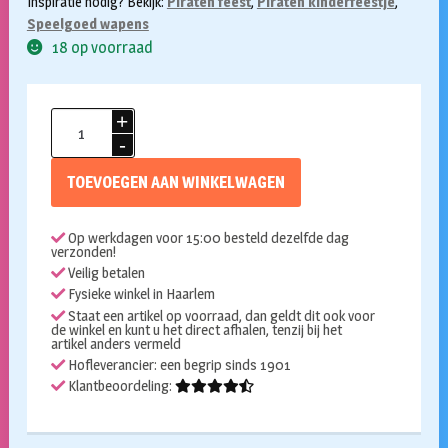
Inspiratie nodig? Bekijk:
Piraten feest
,
Piraten kinderfeestje
,
Speelgoed wapens
18 op voorraad
Piraten
pistool
aantal
TOEVOEGEN AAN WINKELWAGEN
Op werkdagen voor 15:00 besteld dezelfde dag
verzonden!
Veilig betalen
Fysieke winkel in Haarlem
Staat een artikel op voorraad, dan geldt dit ook voor
de winkel en kunt u het direct afhalen, tenzij bij het
artikel anders vermeld
Hofleverancier: een begrip sinds 1901
Klantbeoordeling: