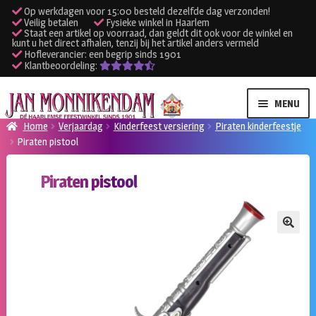
Op werkdagen voor 15:00 besteld dezelfde dag verzonden!
Veilig betalen
Fysieke winkel in Haarlem
Staat een artikel op voorraad, dan geldt dit ook voor de winkel en
kunt u het direct afhalen, tenzij bij het artikel anders vermeld
Hofleverancier: een begrip sinds 1901
Klantbeoordeling:
Ga
Ga
MENU
door
naar
Home
Verjaardag
Kinderfeest versiering
Piraten kinderfeestje
naar
de
Piraten pistool
SUBME
Verhuur kleding
navigatie
inhoud
UITVO
Piraten pistool
SUBME
Verhuur apparatuur
UITVO
Onze winkel
🔍
Klantenservice
Inloggen