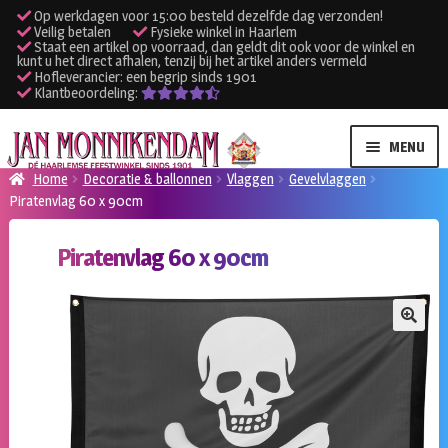
Op werkdagen voor 15:00 besteld dezelfde dag verzonden!
Veilig betalen
Fysieke winkel in Haarlem
Staat een artikel op voorraad, dan geldt dit ook voor de winkel en
kunt u het direct afhalen, tenzij bij het artikel anders vermeld
Hofleverancier: een begrip sinds 1901
Klantbeoordeling:
Ga
Ga
MENU
door
naar
Home
Decoratie & ballonnen
Vlaggen
Gevelvlaggen
naar
de
Piratenvlag 60 x 90cm
SUBME
Verhuur kleding
navigatie
inhoud
UITVO
Piratenvlag 60 x 90cm
SUBME
Verhuur apparatuur
UITVO
Onze winkel
🔍
Klantenservice
Inloggen