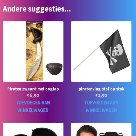
Andere suggesties…
Piraten zwaard met ooglap
piratenvlag stof op stok
€
6,50
€
2,50
TOEVOEGEN AAN
TOEVOEGEN AAN
WINKELWAGEN
WINKELWAGEN