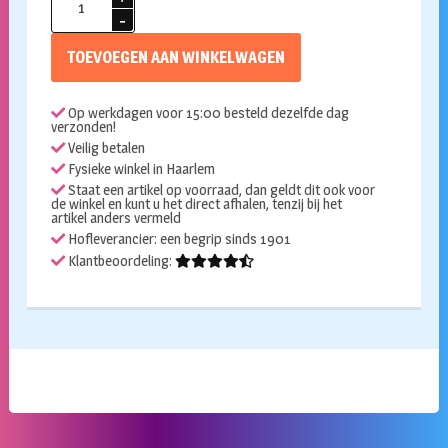
60
x
TOEVOEGEN AAN WINKELWAGEN
90cm
aantal
Op werkdagen voor 15:00 besteld dezelfde dag
verzonden!
Veilig betalen
Fysieke winkel in Haarlem
Staat een artikel op voorraad, dan geldt dit ook voor
de winkel en kunt u het direct afhalen, tenzij bij het
artikel anders vermeld
Hofleverancier: een begrip sinds 1901
Klantbeoordeling: