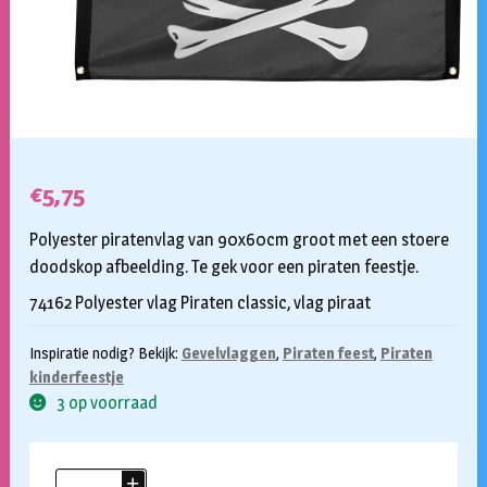
€
5,75
Polyester piratenvlag van 90x60cm groot met een stoere
doodskop afbeelding. Te gek voor een piraten feestje.
74162 Polyester vlag Piraten classic, vlag piraat
Inspiratie nodig? Bekijk:
Gevelvlaggen
,
Piraten feest
,
Piraten
kinderfeestje
3 op voorraad
Piratenvlag