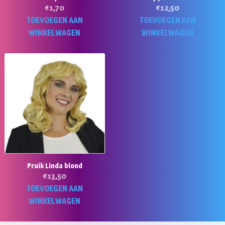
€
1,70
€
12,50
TOEVOEGEN AAN
TOEVOEGEN AAN
WINKELWAGEN
WINKELWAGEN
Pruik Linda blond
€
13,50
TOEVOEGEN AAN
WINKELWAGEN