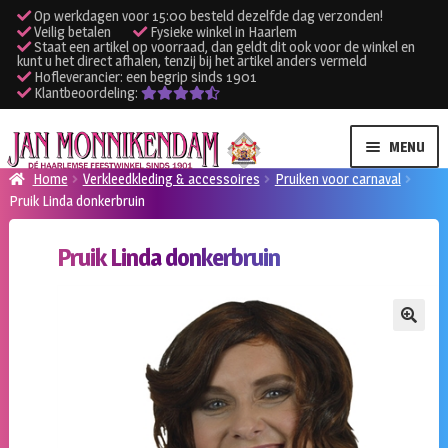
Op werkdagen voor 15:00 besteld dezelfde dag verzonden!
Veilig betalen
Fysieke winkel in Haarlem
Staat een artikel op voorraad, dan geldt dit ook voor de winkel en
kunt u het direct afhalen, tenzij bij het artikel anders vermeld
Hofleverancier: een begrip sinds 1901
Klantbeoordeling:
Ga
Ga
MENU
door
naar
Home
Verkleedkleding & accessoires
Pruiken voor carnaval
naar
de
Pruik Linda donkerbruin
SUBME
Verhuur kleding
navigatie
inhoud
UITVO
Pruik Linda donkerbruin
SUBME
Verhuur apparatuur
UITVO
Onze winkel
🔍
Klantenservice
Inloggen