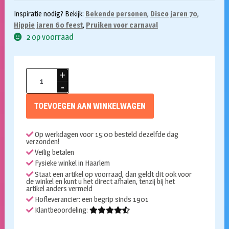
Inspiratie nodig? Bekijk:
Bekende personen
,
Disco jaren 70
,
Hippie jaren 60 feest
,
Pruiken voor carnaval
2 op voorraad
Pruik
Linda
donkerbruin
TOEVOEGEN AAN WINKELWAGEN
aantal
Op werkdagen voor 15:00 besteld dezelfde dag
verzonden!
Veilig betalen
Fysieke winkel in Haarlem
Staat een artikel op voorraad, dan geldt dit ook voor
de winkel en kunt u het direct afhalen, tenzij bij het
artikel anders vermeld
Hofleverancier: een begrip sinds 1901
Klantbeoordeling: