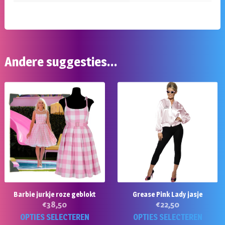
Andere suggesties…
Barbie jurkje roze geblokt
Grease Pink Lady jasje
€
38,50
€
22,50
Dit
Di
OPTIES SELECTEREN
OPTIES SELECTEREN