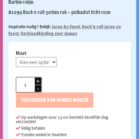
Barbie rokje.
81099
Rock n roll 50ties rok – polkadot licht roze
Inspiratie nodig? Bekijk:
Jaren 80 feest
,
Rock'n roll jaren 50
feest
,
Verkleedkleding voor dames
Maat
Rock
n
Roll
TOEVOEGEN AAN WINKELWAGEN
polkadot
rok
Op werkdagen voor 15:00 besteld dezelfde dag
licht
verzonden!
roze
Veilig betalen
aantal
Fysieke winkel in Haarlem