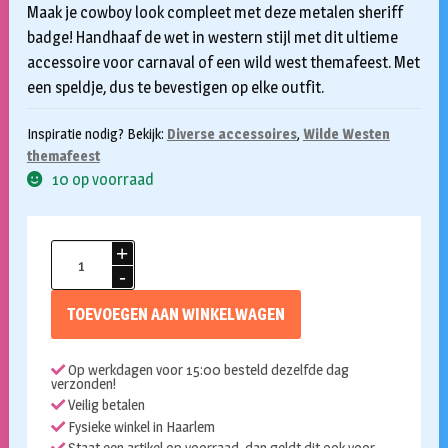
Maak je cowboy look compleet met deze metalen sheriff
badge! Handhaaf de wet in western stijl met dit ultieme
accessoire voor carnaval of een wild west themafeest. Met
een speldje, dus te bevestigen op elke outfit.
Inspiratie nodig? Bekijk:
Diverse accessoires
,
Wilde Westen
themafeest
10 op voorraad
Sheriff
ster
met
TOEVOEGEN AAN WINKELWAGEN
speld
aantal
Op werkdagen voor 15:00 besteld dezelfde dag
verzonden!
Veilig betalen
Fysieke winkel in Haarlem
Staat een artikel op voorraad, dan geldt dit ook voor