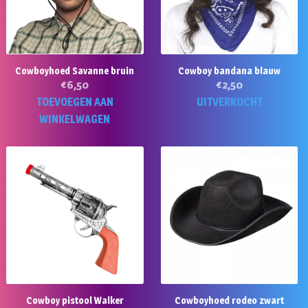
Cowboyhoed Savanne bruin
Cowboy bandana blauw
€
6,50
€
2,50
TOEVOEGEN AAN
UITVERKOCHT
WINKELWAGEN
Cowboy pistool Walker
Cowboyhoed rodeo zwart