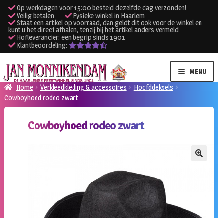
Op werkdagen voor 15:00 besteld dezelfde dag verzonden!
Veilig betalen
Fysieke winkel in Haarlem
Staat een artikel op voorraad, dan geldt dit ook voor de winkel en
kunt u het direct afhalen, tenzij bij het artikel anders vermeld
Hofleverancier: een begrip sinds 1901
Klantbeoordeling:
Ga
Ga
MENU
door
naar
Home
Verkleedkleding & accessoires
Hoofddeksels
naar
de
Cowboyhoed rodeo zwart
SUBME
Verhuur kleding
navigatie
inhoud
UITVO
Cowboyhoed rodeo zwart
SUBME
Verhuur apparatuur
UITVO
Onze winkel
🔍
Klantenservice
Inloggen