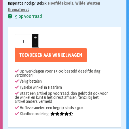
Inspiratie nodig? Bekijk:
Hoofddeksels
,
Wilde Westen
themafeest
9 op voorraad
Cowboyhoed
rodeo
zwart
TOEVOEGEN AAN WINKELWAGEN
aantal
Op werkdagen voor 15:00 besteld dezelfde dag
verzonden!
Veilig betalen
Fysieke winkel in Haarlem
Staat een artikel op voorraad, dan geldt dit ook voor
de winkel en kunt u het direct afhalen, tenzij bij het
artikel anders vermeld
Hofleverancier: een begrip sinds 1901
Klantbeoordeling: