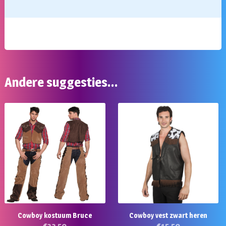
Andere suggesties…
Cowboy kostuum Bruce
Cowboy vest zwart heren
€
32,50
€
15,50